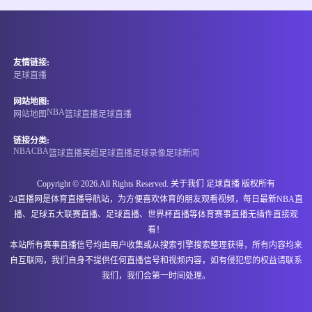
情报
06-15 21:00
即将开始
埃塞超
友情链接:
-
0
0
阿达玛市
NIGD银行
足球直播
情报
网站地图:
NBA
网站地图
篮球直播
足球直播
06-15 21:00
即将开始
格鲁丙
链接分类:
NBA
CBA
篮球直播
英超
足球直播
足球录像
足球新闻
-
0
0
古利亚兰奇胡提
伊维利亚卡舒里
Copyright © 2026.All Rights Reserved. 关于我们
足球直播
版权所有
情报
24直播网是体育直播导航站，为方便喜欢体育的朋友观看视频，每日最新NBA直
播、足球五大联赛直播、足球直播、世界杯直播等体育赛事直播无插件直接观
06-15 21:00
即将开始
马里甲
看！
本站所有赛事直播信号均由用户收集或从搜索引擎搜索整理获得，所有内容均来
-
0
0
斯塔德马利
马穆图凯恩中心
自互联网，我们自身不提供任何直播信号和视频内容，如有侵犯您的权益请联系
我们，我们会第一时间处理。
情报