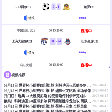
-
0
1
BFF学院U19
帕罗FC
情报
06-15 20:00
直播中
中国NBL U21
-
31
24
上海大鲨鱼U21
山东高速U21
情报
06-15 20:00
直播中
乌兹女超
视频推荐
-
1
2
塔什干火车头女足
克孜勒库姆女足
2026-06-15
06月15日 世界杯小组赛E组第1轮 科特迪瓦vs厄瓜多尔 全场录像
情报
2026-06-15
06月15日 世界杯小组赛F组第1轮 瑞典vs突尼斯 全场录像
2026-06-15
开门红！瑞典5-1大胜突尼斯 约克雷斯传射伊萨克1射2传阿亚里双响
06-15 20:30
直播中
乌兹职联
2026-06-15
绝杀！科特迪瓦1-0厄瓜多尔 阿玛德制胜辛戈助攻 两队4中门框
2026-06-15
06月15日 世界杯小组赛F组第1轮 荷兰vs日本 全场录像
-
0
0
费尔干纳FA
哈沃尔罕
2026-06-15
06月15日 世界杯小组赛E组第1轮 德国vs库拉索 全场录像