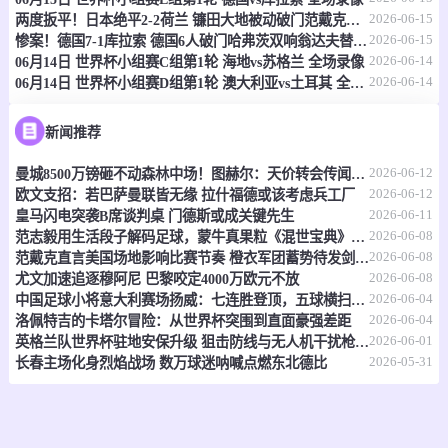
2026-06-15
两度扳平！日本绝平2-2荷兰 镰田大地被动破门范戴克世界杯首球
情报
2026-06-15
惨案！德国7-1库拉索 德国6人破门哈弗茨双响翁达夫替补1射2传
2026-06-14
06月14日 世界杯小组赛C组第1轮 海地vs苏格兰 全场录像
2026-06-14
06月14日 世界杯小组赛D组第1轮 澳大利亚vs土耳其 全场录像
06-15 21:00
即将开始
坦桑超
-
0
0
福斯特FC
科斯塔尔
新闻推荐
2026-06-12
曼城8500万镑砸不动森林中场！图赫尔：天价转会传闻反倒成了安德森的兴奋剂
情报
2026-06-12
欧文支招：若巴萨曼联皆无缘 拉什福德或该考虑兵工厂
2026-06-11
皇马闪电突袭B席谈判桌 门德斯或成关键先生
06-15 21:00
即将开始
坦桑超
2026-06-08
范志毅用生活段子解码足球，蒙牛真果粒《混世宝典》玩出新花样
2026-06-08
范戴克直言美国场地影响比赛节奏 橙衣军团蓄势待发剑指世界杯
-
0
0
福斯特FC
科斯塔尔
2026-06-08
尤文加速追逐穆阿尼 巴黎咬定4000万欧元不放
2026-06-04
中国足球小将意大利赛场扬威：七连胜登顶，五球横扫北欧豪门！
情报
2026-06-04
洛佩特吉的卡塔尔冒险：从世界杯突围到直面豪强差距
2026-06-01
英格兰队世界杯驻地安保升级 狙击防线与无人机干扰枪严阵以待
2026-05-31
长春主场化身烈焰战场 数万球迷呐喊点燃东北德比
06-15 21:00
即将开始
坦桑超
-
0
0
纳姆古戈俱乐部
福恩特