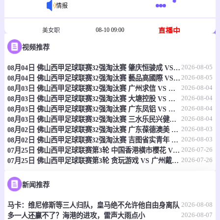
情报
08-10 09:00
直播中
美女职
视频推荐
-
0
0
西雅图统治女足
天使城女足
2026-08-05
08月04日 佛山西甲足球联赛32强淘汰赛 肇庆恒骏成 VS 三七互娱 全场录像
情报
2026-08-05
08月04日 佛山西甲足球联赛32强淘汰赛 藝品高國際 VS 湛江狂狼·粵辉能源 全场录像
2026-08-04
08月03日 佛山西甲足球联赛32强淘汰赛 广州求信 VS 顺德新青年 全场录像
08-10 09:00
2026-08-04
直播中
中北美杯
08月03日 佛山西甲足球联赛32强淘汰赛 大塘控股 VS 茂名市点都得 全场录像
2026-08-04
08月03日 佛山西甲足球联赛32强淘汰赛 广东凤铝 VS 湛江八部科技 全场录像
-
2026-08-04
0
0
08月03日 佛山西甲足球联赛32强淘汰赛 三水乐民兴健力宝 VS 中国澳门澳科精英 全场录像
奥斯汀FC
普埃布拉
2026-08-03
08月02日 佛山西甲足球联赛32强淘汰赛 广东葆德澳美 VS 白坭兴龙 全场录像
2026-08-03
08月02日 佛山西甲足球联赛32强淘汰赛 吉图省实青年 VS 德兢艾捷斯 全场录像
情报
2026-07-26
07月25日 佛山西甲足球联赛第3轮 中国香港横市樱花 VS 吉图省实青年 全场录像
2026-07-26
07月25日 佛山西甲足球联赛第3轮 贪玩游戏 VS 广州戴拿模 全场录像
08-10 09:00
直播中
危地乙
新闻推荐
-
0
0
惠特卡斯FC
圣露西亚FC
2026-08-08
马卡：维尼修斯等三人归队，皇马绝不允许他自由身离队
情报
2026-08-07
多一人还赢不了？海港的进攻，雷声大雨点小