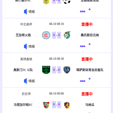
-
0
0
纳什威尔SC
圣路易斯竞技
情报
08-10 08:10
直播中
中北美杯
-
0
0
芝加哥火焰
桑托斯拉古纳
情报
08-10 08:30
直播中
美预备联
-
0
0
奥斯汀FC II队
堪萨斯体育会后备队
情报
08-10 09:00
直播中
尼拉甲
-
0
0
马塔加尔帕FC
马纳瓜