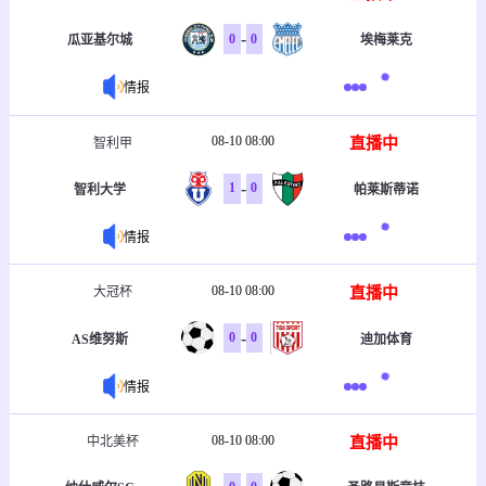
-
0
0
瓜亚基尔城
埃梅莱克
情报
08-10 08:00
直播中
智利甲
-
1
0
智利大学
帕莱斯蒂诺
情报
08-10 08:00
直播中
大冠杯
-
0
0
AS维努斯
迪加体育
情报
08-10 08:00
直播中
中北美杯