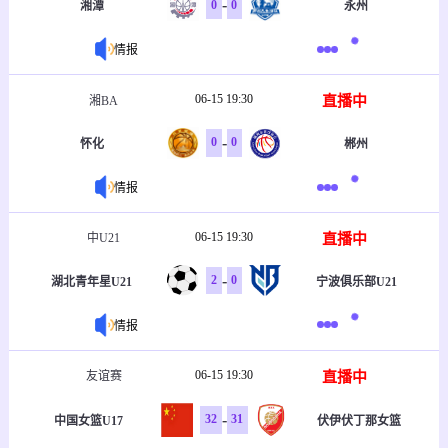
-
0
0
湘潭
永州
情报
06-15 19:30
直播中
湘BA
-
0
0
怀化
郴州
情报
06-15 19:30
直播中
中U21
-
2
0
湖北青年星U21
宁波俱乐部U21
情报
06-15 19:30
直播中
友谊赛
-
32
31
中国女篮U17
伏伊伏丁那女篮