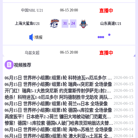
06-15 20:00
直播中
中国NBL U21
-
31
24
上海大鲨鱼U21
山东高速U21
情报
06-15 20:00
直播中
乌兹女超
视频推荐
-
1
2
塔什干火车头女足
克孜勒库姆女足
2026-06-15
06月15日 世界杯小组赛E组第1轮 科特迪瓦vs厄瓜多尔 全场录像
情报
2026-06-15
06月15日 世界杯小组赛F组第1轮 瑞典vs突尼斯 全场录像
2026-06-15
开门红！瑞典5-1大胜突尼斯 约克雷斯传射伊萨克1射2传阿亚里双响
06-15 20:30
直播中
乌兹职联
2026-06-15
绝杀！科特迪瓦1-0厄瓜多尔 阿玛德制胜辛戈助攻 两队4中门框
2026-06-15
06月15日 世界杯小组赛F组第1轮 荷兰vs日本 全场录像
-
0
0
费尔干纳FA
哈沃尔罕
2026-06-15
06月15日 世界杯小组赛E组第1轮 德国vs库拉索 全场录像
2026-06-15
两度扳平！日本绝平2-2荷兰 镰田大地被动破门范戴克世界杯首球
情报
2026-06-15
惨案！德国7-1库拉索 德国6人破门哈弗茨双响翁达夫替补1射2传
2026-06-14
06月14日 世界杯小组赛C组第1轮 海地vs苏格兰 全场录像
2026-06-14
06月14日 世界杯小组赛D组第1轮 澳大利亚vs土耳其 全场录像
06-15 21:00
即将开始
坦桑超