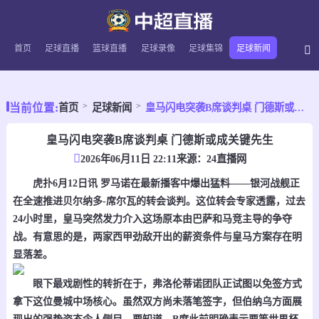
首页
足球直播
篮球直播
足球录像
足球集锦
足球新闻
当前位置:
首页
足球新闻
皇马闪电突袭B席谈判桌 门德斯或成关键先生
皇马闪电突袭B席谈判桌 门德斯或成关键先生
2026年06月11日 22:11
来源：
24直播网
虎扑6月12日讯 罗马诺在最新播客中爆出猛料——银河战舰正
在全速推进贝尔纳多-席尔瓦的转会谈判。这位转会专家透露，过去
24小时里，皇马突然发力介入这场原本由巴萨和马竞主导的争夺
战。有意思的是，两家西甲劲敌开出的薪资条件与皇马方案存在明
显落差。
眼下最戏剧性的转折在于，弗洛伦蒂诺团队正试图以免签方式
拿下这位曼城中场核心。虽然双方尚未落笔签字，但伯纳乌方面展