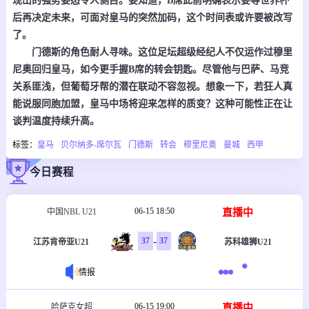
现出的强势姿态令人侧目。要知道，B席此前明确表示要等世界杯
后再决定未来，可面对皇马的突然加码，这个时间表或许要被改写
了。
门德斯的角色耐人寻味。这位足坛超级经纪人不仅运作过穆里
尼奥回归皇马，如今更手握B席的转会钥匙。尽管他与巴萨、马竞
关系匪浅，但葡萄牙帮的潜在联动不容忽视。想象一下，若狂人真
能说服同胞加盟，皇马中场将迎来怎样的质变？这种可能性正在让
谈判温度持续升高。
标签：
皇马
贝尔纳多-席尔瓦
门德斯
转会
穆里尼奥
曼城
西甲
今日赛程
06-15 18:50
直播中
中国NBL U21
-
37
37
江苏肯帝亚U21
苏科雄狮U21
情报
06-15 19:00
直播中
哈萨克女超