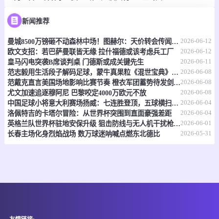
-
0
0
福斯特FC
科斯塔尔
新闻推荐
2026-06-12
曼城8500万镑砸不动森林中场！图赫尔：天价转会传闻反倒成了安德森的兴奋剂
情报
2026-06-12
欧文支招：若巴萨曼联皆无缘 拉什福德或该考虑兵工厂
2026-06-11
皇马闪电突袭B席谈判桌 门德斯或成关键先生
06-15 21:00
即将开始
坦桑超
2026-06-08
范志毅用生活段子解码足球，蒙牛真果粒《混世宝典》玩出新花样
2026-06-08
范戴克直言美国场地影响比赛节奏 橙衣军团蓄势待发剑指世界杯
-
0
0
福斯特FC
科斯塔尔
2026-06-08
尤文加速追逐穆阿尼 巴黎咬定4000万欧元不放
2026-06-04
中国足球小将意大利赛场扬威：七连胜登顶，五球横扫北欧豪门！
情报
2026-06-04
洛佩特吉的卡塔尔冒险：从世界杯突围到直面豪强差距
2026-06-01
英格兰队世界杯驻地安保升级 狙击防线与无人机干扰枪严阵以待
2026-05-31
长春主场化身烈焰战场 数万球迷呐喊点燃东北德比
06-15 21:00
即将开始
坦桑超
-
0
0
纳姆古戈俱乐部
福恩特
情报
06-15 21:00
即将开始
埃塞超