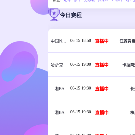
标签：
足球
蒙牛
范志毅
真果粒
世界杯
混世
今日赛程
06-15 18:50
直播中
江苏肯帝
中国NBL U21
06-15 19:00
直播中
卡拉简
哈萨克女超
06-15 19:30
直播中
长
湘BA
06-15 19:30
直播中
株
湘BA