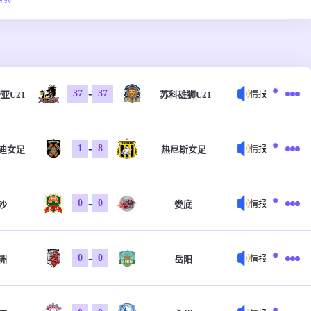
宝典
-
37
37
亚U21
苏科雄狮U21
情报
-
1
8
迪女足
热尼斯女足
情报
-
0
0
沙
娄底
情报
-
0
0
洲
岳阳
情报