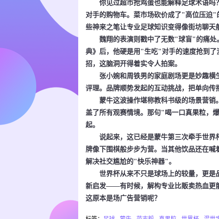
你见过超市抢鸡蛋也能解释足球术语吗？范
对手的购物车。菜市场砍价成了"高位压迫
些神来之笔让专业足球知识变得像街坊聊天
魏翔的表演则戳中了无数"球盲"的痛处。
典》后，他硬是用"生吃"对手的速度抢到了
招，这脑洞开得着实令人拍案。
张小婉和周铁男的家庭剧场更是妙趣横生。
评理。品牌顺势发起的互动挑战，把单向传
蒙牛这波操作堪称教科书级的场景营销。
盖了所有观赛情境。那句"喝一口真果粒，爆一
起。
说起来，这已经是蒙牛第三次牵手世界杯
牌像下围棋般步步为营。当其他饮品还在喊着
解决社交尴尬的"快乐神器"。
世界杯从来不只是球场上的较量，更是品
新启发——有时候，解构专业比贩卖热血更
这原本是场广告营销呢？