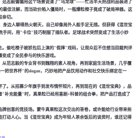
志毅偏偏用这个场景说清了"乌龙球"——忙活半天把战利品装进了
"的最佳注解，而当砍价陷入僵局时，一瓶爆粒橙子竟成了破局神器。这
般亲切。
身边人聊得热火朝天，自己却像局外人般手足无措。但获得《混世宝
洗手间，用"卡位"技巧制服了插队者。足球战术突然变成了生活小妙
偷吃橙子被抓包后上演的"假摔"戏码，让观众忍不住想当回裁判评
播变成了全民参与的快乐游戏。
从范志毅的专业背书到魏翔的素人视角，再到家庭生活场景，几乎覆
把世界杯"的slogan，巧妙地把产品饮用动作和社交快乐绑定在一
了。从招募少年旗手到发布情怀短片，再到现在的《混世宝典》，品
"补充能量"时，真果粒已经用喜剧+科普的组合拳，把产品打造成了
牌创意的竞技场。蒙牛真果粒这次交出的答卷，或许能给行业带来些
能打动人心。当《混世宝典》成为年轻人茶余饭后的谈资时，谁还记得