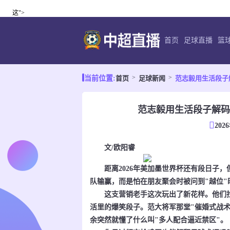
这">
首页
足球直播
篮
首页
足球新闻
范志毅用生活段子
当前位置:
范志毅用生活段子解码
202
文/欧阳睿
距离2026年美加墨世界杯还有段日子，
队输赢，而是怕在朋友聚会时被问到"越位"
这支营销老手这次玩出了新花样。他们找
活里的爆笑段子。范大将军那堂"催婚式战
余突然就懂了什么叫"多人配合逼近禁区"。