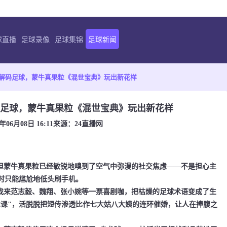
球直播
足球录像
足球集锦
足球新闻
解码足球，蒙牛真果粒《混世宝典》玩出新花样
足球，蒙牛真果粒《混世宝典》玩出新花样
6年06月08日 16:11
来源：
24直播网
但蒙牛真果粒已经敏锐地嗅到了空气中弥漫的社交焦虑——不是担心主
时只能尴尬地低头刷手机。
来范志毅、魏翔、张小婉等一票喜剧咖，把枯燥的足球术语变成了生
术课"，活脱脱把短传渗透比作七大姑八大姨的连环催婚，让人在捧腹之