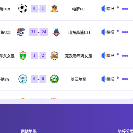
-
0
1
院U19
帕罗FC
情报
-
31
24
鱼U21
山东高速U21
情报
-
1
2
车头女足
克孜勒库姆女足
情报
-
0
0
纳FA
哈沃尔罕
情报
-
0
0
特FC
科斯塔尔
情报
-
0
0
特FC
科斯塔尔
情报
网站地图:
链接分类