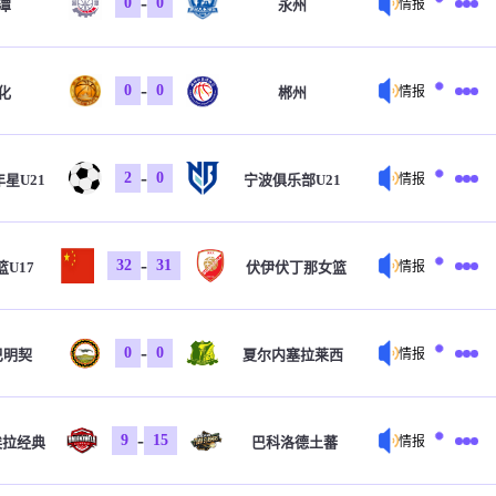
-
0
0
潭
永州
情报
-
0
0
化
郴州
情报
-
2
0
星U21
宁波俱乐部U21
情报
-
32
31
U17
伏伊伏丁那女篮
情报
-
0
0
巴明契
夏尔内塞拉莱西
情报
-
9
15
埃拉经典
巴科洛德土蕃
情报