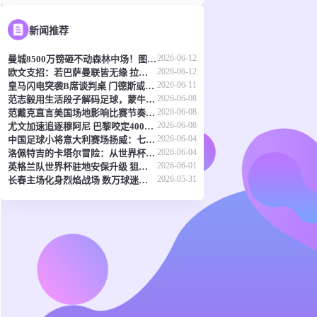
新闻推荐
2026-06-12
曼城8500万镑砸不动森林中场！图赫尔：天价转会传闻反倒成了安德森的兴奋剂
2026-06-12
欧文支招：若巴萨曼联皆无缘 拉什福德或该考虑兵工厂
2026-06-11
皇马闪电突袭B席谈判桌 门德斯或成关键先生
2026-06-08
范志毅用生活段子解码足球，蒙牛真果粒《混世宝典》玩出新花样
2026-06-08
范戴克直言美国场地影响比赛节奏 橙衣军团蓄势待发剑指世界杯
2026-06-08
尤文加速追逐穆阿尼 巴黎咬定4000万欧元不放
2026-06-04
中国足球小将意大利赛场扬威：七连胜登顶，五球横扫北欧豪门！
2026-06-04
洛佩特吉的卡塔尔冒险：从世界杯突围到直面豪强差距
2026-06-01
英格兰队世界杯驻地安保升级 狙击防线与无人机干扰枪严阵以待
2026-05-31
长春主场化身烈焰战场 数万球迷呐喊点燃东北德比