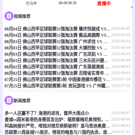
08-08 09:30
直播中
巴马甲
-
0
0
视频推荐
FC旧金山
埃雷拉足球俱乐部
2026-08-05
08月04日 佛山西甲足球联赛32强淘汰赛 肇庆恒骏成 VS 三七互娱 全场录像
情报
2026-08-05
08月04日 佛山西甲足球联赛32强淘汰赛 藝品高國際 VS 湛江狂狼·粵辉能源 全场录像
2026-08-04
08月03日 佛山西甲足球联赛32强淘汰赛 广州求信 VS 顺德新青年 全场录像
08-08 09:30
直播中
秘鲁甲
2026-08-04
08月03日 佛山西甲足球联赛32强淘汰赛 大塘控股 VS 茂名市点都得 全场录像
2026-08-04
08月03日 佛山西甲足球联赛32强淘汰赛 广东凤铝 VS 湛江八部科技 全场录像
-
0
0
秘鲁体育大学
水晶竞技队
2026-08-04
08月03日 佛山西甲足球联赛32强淘汰赛 三水乐民兴健力宝 VS 中国澳门澳科精英 全场录像
2026-08-03
08月02日 佛山西甲足球联赛32强淘汰赛 广东葆德澳美 VS 白坭兴龙 全场录像
情报
2026-08-03
08月02日 佛山西甲足球联赛32强淘汰赛 吉图省实青年 VS 德兢艾捷斯 全场录像
2026-07-26
07月25日 佛山西甲足球联赛第3轮 中国香港横市樱花 VS 吉图省实青年 全场录像
2026-07-26
07月25日 佛山西甲足球联赛第3轮 贪玩游戏 VS 广州戴拿模 全场录像
08-08 09:30
直播中
斐济联
-
0
0
拉巴萨
劳托卡
新闻推荐
2026-08-07
多一人还赢不了？海港的进攻，雷声大雨点小
情报
2026-08-06
曼城vs国米香港热身赛首发出炉：福登塞梅尼奥领衔，迪马尔科巴雷拉在列
2026-08-03
阿森纳报价严苛，唯独对维尼修斯破例？皇马签迪奥曼德，明摆着施压
08-08 10:00
直播中
新西南联
2026-07-31
苏超第15周盐城VS南京，榜首的喘息与八强的执念，谁先破局？