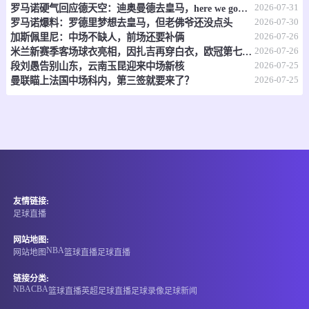
2026-07-31
罗马诺硬气回应德天空：迪奥曼德去皇马，here we go，别吵了！
-
0
0
瓦纳卡AFC
塞尔温联合
2026-07-30
罗马诺爆料：罗德里梦想去皇马，但老佛爷还没点头
2026-07-26
加斯佩里尼：中场不缺人，前场还要补俩
情报
2026-07-26
米兰新赛季客场球衣亮相，因扎吉再穿白衣，欧冠第七冠二十周年纪念
2026-07-25
段刘愚告别山东，云南玉昆迎来中场新核
08-08 10:00
直播中
2026-07-25
哥斯甲
曼联瞄上法国中场科内，第三签就要来了？
-
0
0
肯塔吉内斯
圣何塞体育
情报
08-08 10:00
直播中
危地甲
友情链接:
-
0
0
马拉卡特高
夏拉祖
足球直播
情报
网站地图:
NBA
网站地图
篮球直播
足球直播
08-08 10:30
即将开始
新西中联
链接分类:
NBA
CBA
篮球直播
英超
足球直播
足球录像
足球新闻
-
0
0
米拉马尔流浪者
西方足球俱乐部