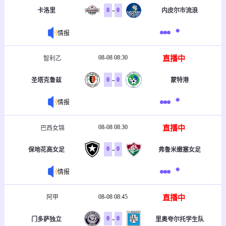
-
0
0
卡洛里
内皮尔市流浪
情报
08-08 08:30
直播中
智利乙
-
0
0
圣塔克鲁兹
蒙特港
情报
08-08 08:30
直播中
巴西女锦
-
0
0
保地花高女足
弗鲁米嫩塞女足
情报
08-08 08:45
直播中
阿甲
-
0
0
门多萨独立
里奥夸尔托学生队