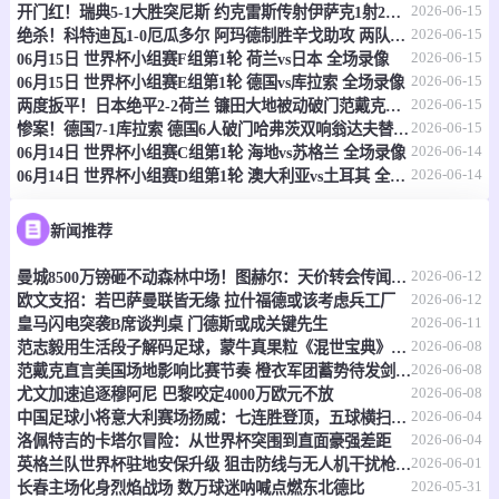
2026-06-15
开门红！瑞典5-1大胜突尼斯 约克雷斯传射伊萨克1射2传阿亚里双响
06-15 20:30
直播中
乌兹职联
2026-06-15
绝杀！科特迪瓦1-0厄瓜多尔 阿玛德制胜辛戈助攻 两队4中门框
2026-06-15
06月15日 世界杯小组赛F组第1轮 荷兰vs日本 全场录像
-
0
0
费尔干纳FA
哈沃尔罕
2026-06-15
06月15日 世界杯小组赛E组第1轮 德国vs库拉索 全场录像
2026-06-15
两度扳平！日本绝平2-2荷兰 镰田大地被动破门范戴克世界杯首球
情报
2026-06-15
惨案！德国7-1库拉索 德国6人破门哈弗茨双响翁达夫替补1射2传
2026-06-14
06月14日 世界杯小组赛C组第1轮 海地vs苏格兰 全场录像
2026-06-14
06月14日 世界杯小组赛D组第1轮 澳大利亚vs土耳其 全场录像
06-15 21:00
即将开始
坦桑超
-
0
0
福斯特FC
科斯塔尔
新闻推荐
2026-06-12
曼城8500万镑砸不动森林中场！图赫尔：天价转会传闻反倒成了安德森的兴奋剂
情报
2026-06-12
欧文支招：若巴萨曼联皆无缘 拉什福德或该考虑兵工厂
2026-06-11
皇马闪电突袭B席谈判桌 门德斯或成关键先生
06-15 21:00
即将开始
坦桑超
2026-06-08
范志毅用生活段子解码足球，蒙牛真果粒《混世宝典》玩出新花样
2026-06-08
范戴克直言美国场地影响比赛节奏 橙衣军团蓄势待发剑指世界杯
-
0
0
福斯特FC
科斯塔尔
2026-06-08
尤文加速追逐穆阿尼 巴黎咬定4000万欧元不放
2026-06-04
中国足球小将意大利赛场扬威：七连胜登顶，五球横扫北欧豪门！
情报
2026-06-04
洛佩特吉的卡塔尔冒险：从世界杯突围到直面豪强差距
2026-06-01
英格兰队世界杯驻地安保升级 狙击防线与无人机干扰枪严阵以待
2026-05-31
长春主场化身烈焰战场 数万球迷呐喊点燃东北德比
06-15 21:00
即将开始
坦桑超