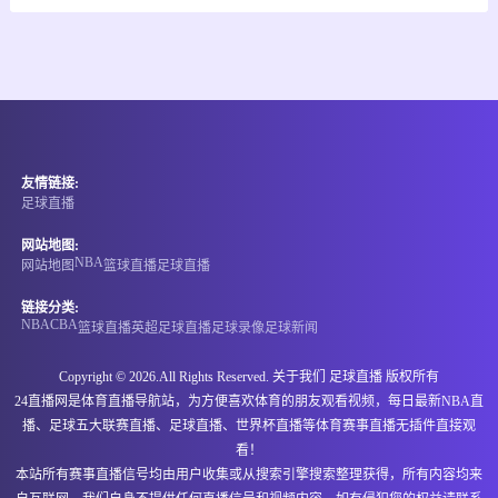
-
0
0
纳姆古戈俱乐部
福恩特
情报
06-15 21:00
即将开始
埃塞超
友情链接:
-
0
0
阿达玛市
NIGD银行
足球直播
情报
网站地图:
NBA
网站地图
篮球直播
足球直播
06-15 21:00
即将开始
格鲁丙
链接分类:
NBA
CBA
篮球直播
英超
足球直播
足球录像
足球新闻
-
0
0
古利亚兰奇胡提
伊维利亚卡舒里
Copyright © 2026.All Rights Reserved. 关于我们
足球直播
版权所有
情报
24直播网是体育直播导航站，为方便喜欢体育的朋友观看视频，每日最新NBA直
播、足球五大联赛直播、足球直播、世界杯直播等体育赛事直播无插件直接观
06-15 21:00
即将开始
马里甲
看！
本站所有赛事直播信号均由用户收集或从搜索引擎搜索整理获得，所有内容均来
-
0
0
斯塔德马利
马穆图凯恩中心