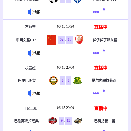
情报
06-15 19:30
直播中
友谊赛
-
32
31
中国女篮U17
伏伊伏丁那女篮
情报
06-15 20:00
直播中
埃塞超
-
0
0
阿尔巴明契
夏尔内塞拉莱西
情报
06-15 20:00
直播中
菲MPBL
-
9
15
巴伦苏埃拉经典
巴科洛德土蕃