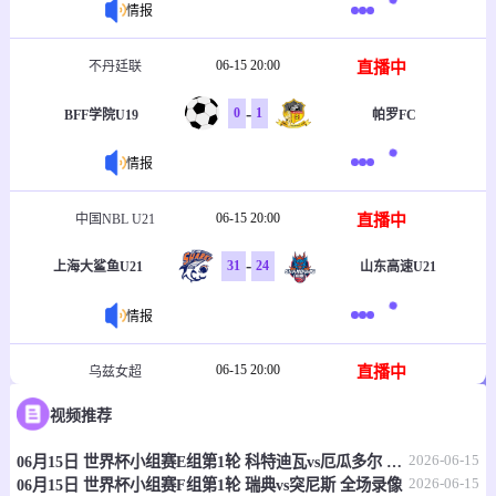
情报
06-15 20:00
直播中
不丹廷联
-
0
1
BFF学院U19
帕罗FC
情报
06-15 20:00
直播中
中国NBL U21
-
31
24
上海大鲨鱼U21
山东高速U21
情报
06-15 20:00
直播中
乌兹女超
视频推荐
-
1
2
塔什干火车头女足
克孜勒库姆女足
2026-06-15
06月15日 世界杯小组赛E组第1轮 科特迪瓦vs厄瓜多尔 全场录像
情报
2026-06-15
06月15日 世界杯小组赛F组第1轮 瑞典vs突尼斯 全场录像