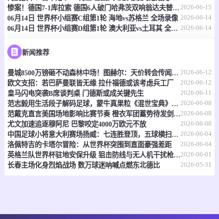
情报
2026-06-15
惨案！德国7-1库拉索 德国6人破门哈弗茨双响翁达夫替补1射2传
2026-06-14
06月14日 世界杯小组赛C组第1轮 海地vs苏格兰 全场录像
2026-06-14
06月14日 世界杯小组赛D组第1轮 澳大利亚vs土耳其 全场录像
06-15 21:00
即将开始
坦桑超
-
0
0
福斯特FC
科斯塔尔
新闻推荐
2026-06-12
曼城8500万镑砸不动森林中场！图赫尔：天价转会传闻反倒成了安德森的兴奋剂
情报
2026-06-12
欧文支招：若巴萨曼联皆无缘 拉什福德或该考虑兵工厂
2026-06-11
皇马闪电突袭B席谈判桌 门德斯或成关键先生
06-15 21:00
即将开始
坦桑超
2026-06-08
范志毅用生活段子解码足球，蒙牛真果粒《混世宝典》玩出新花样
2026-06-08
范戴克直言美国场地影响比赛节奏 橙衣军团蓄势待发剑指世界杯
-
0
0
福斯特FC
科斯塔尔
2026-06-08
尤文加速追逐穆阿尼 巴黎咬定4000万欧元不放
2026-06-04
中国足球小将意大利赛场扬威：七连胜登顶，五球横扫北欧豪门！
情报
2026-06-04
洛佩特吉的卡塔尔冒险：从世界杯突围到直面豪强差距
2026-06-01
英格兰队世界杯驻地安保升级 狙击防线与无人机干扰枪严阵以待
2026-05-31
长春主场化身烈焰战场 数万球迷呐喊点燃东北德比
06-15 21:00
即将开始
坦桑超
-
0
0
纳姆古戈俱乐部
福恩特
情报