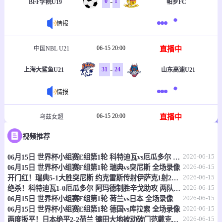
-
0
1
BFF学院U19
帕罗FC
情报
06-15 20:00
直播中
中国NBL U21
-
31
24
上海大鲨鱼U21
山东高速U21
情报
06-15 20:00
直播中
乌兹女超
视频推荐
-
1
2
塔什干火车头女足
克孜勒库姆女足
2026-06-15
06月15日 世界杯小组赛E组第1轮 科特迪瓦vs厄瓜多尔 全场录像
情报
2026-06-15
06月15日 世界杯小组赛F组第1轮 瑞典vs突尼斯 全场录像
2026-06-15
开门红！瑞典5-1大胜突尼斯 约克雷斯传射伊萨克1射2传阿亚里双响
06-15 20:30
直播中
乌兹职联
2026-06-15
绝杀！科特迪瓦1-0厄瓜多尔 阿玛德制胜辛戈助攻 两队4中门框
2026-06-15
06月15日 世界杯小组赛F组第1轮 荷兰vs日本 全场录像
-
0
0
费尔干纳FA
哈沃尔罕
2026-06-15
06月15日 世界杯小组赛E组第1轮 德国vs库拉索 全场录像
2026-06-15
两度扳平！日本绝平2-2荷兰 镰田大地被动破门范戴克世界杯首球