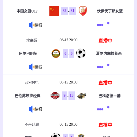
-
32
31
中国女篮U17
伏伊伏丁那女篮
情报
06-15 20:00
直播中
埃塞超
-
0
0
阿尔巴明契
夏尔内塞拉莱西
情报
06-15 20:00
直播中
菲MPBL
-
9
15
巴伦苏埃拉经典
巴科洛德土蕃
情报
06-15 20:00
直播中
不丹廷联