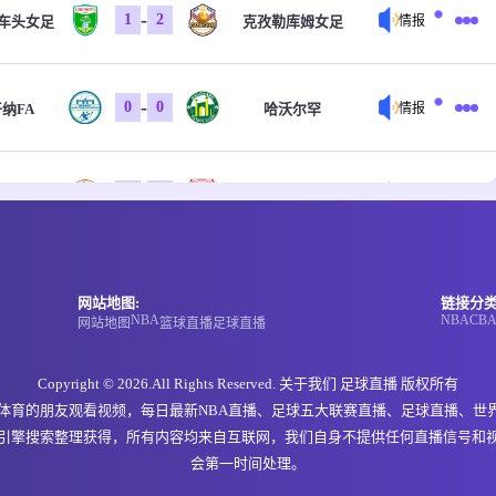
-
1
2
车头女足
克孜勒库姆女足
情报
-
0
0
纳FA
哈沃尔罕
情报
-
0
0
特FC
科斯塔尔
情报
-
0
0
特FC
科斯塔尔
情报
网站地图:
链接分类
NBA
NBA
CB
网站地图
篮球直播
足球直播
-
0
0
戈俱乐部
福恩特
情报
Copyright © 2026.All Rights Reserved. 关于我们
足球直播
版权所有
欢体育的朋友观看视频，每日最新NBA直播、足球五大联赛直播、足球直播、世
引擎搜索整理获得，所有内容均来自互联网，我们自身不提供任何直播信号和
-
0
0
玛市
NIGD银行
情报
会第一时间处理。