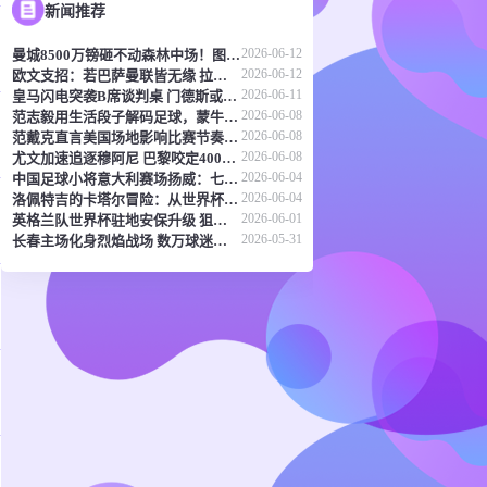
新闻推荐
2026-06-12
曼城8500万镑砸不动森林中场！图赫尔：天价转会传闻反倒成了安德森的兴奋剂
2026-06-12
欧文支招：若巴萨曼联皆无缘 拉什福德或该考虑兵工厂
2026-06-11
皇马闪电突袭B席谈判桌 门德斯或成关键先生
2026-06-08
范志毅用生活段子解码足球，蒙牛真果粒《混世宝典》玩出新花样
2026-06-08
范戴克直言美国场地影响比赛节奏 橙衣军团蓄势待发剑指世界杯
2026-06-08
尤文加速追逐穆阿尼 巴黎咬定4000万欧元不放
2026-06-04
中国足球小将意大利赛场扬威：七连胜登顶，五球横扫北欧豪门！
2026-06-04
洛佩特吉的卡塔尔冒险：从世界杯突围到直面豪强差距
2026-06-01
英格兰队世界杯驻地安保升级 狙击防线与无人机干扰枪严阵以待
2026-05-31
长春主场化身烈焰战场 数万球迷呐喊点燃东北德比