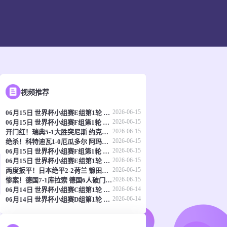
视频推荐
2026-06-15
06月15日 世界杯小组赛E组第1轮 科特迪瓦vs厄瓜多尔 全场录像
2026-06-15
06月15日 世界杯小组赛F组第1轮 瑞典vs突尼斯 全场录像
2026-06-15
开门红！瑞典5-1大胜突尼斯 约克雷斯传射伊萨克1射2传阿亚里双响
2026-06-15
绝杀！科特迪瓦1-0厄瓜多尔 阿玛德制胜辛戈助攻 两队4中门框
2026-06-15
06月15日 世界杯小组赛F组第1轮 荷兰vs日本 全场录像
2026-06-15
06月15日 世界杯小组赛E组第1轮 德国vs库拉索 全场录像
2026-06-15
两度扳平！日本绝平2-2荷兰 镰田大地被动破门范戴克世界杯首球
2026-06-15
惨案！德国7-1库拉索 德国6人破门哈弗茨双响翁达夫替补1射2传
2026-06-14
06月14日 世界杯小组赛C组第1轮 海地vs苏格兰 全场录像
2026-06-14
06月14日 世界杯小组赛D组第1轮 澳大利亚vs土耳其 全场录像