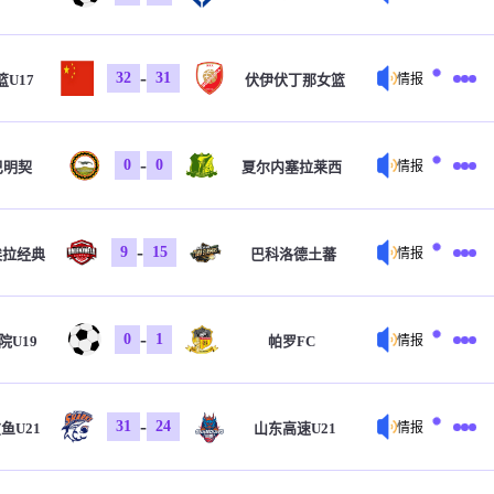
-
32
31
U17
伏伊伏丁那女篮
情报
-
0
0
巴明契
夏尔内塞拉莱西
情报
-
9
15
埃拉经典
巴科洛德土蕃
情报
-
0
1
院U19
帕罗FC
情报
-
31
24
鱼U21
山东高速U21
情报