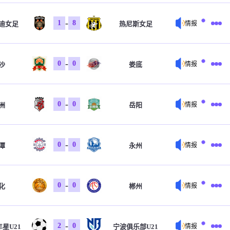
-
1
8
迪女足
热尼斯女足
情报
-
0
0
沙
娄底
情报
-
0
0
洲
岳阳
情报
-
0
0
潭
永州
情报
-
0
0
化
郴州
情报
-
2
0
星U21
宁波俱乐部U21
情报