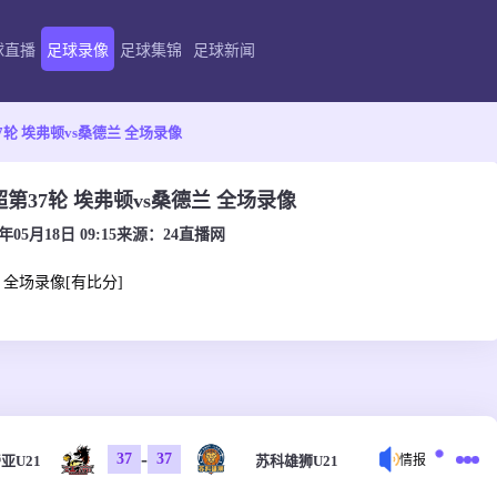
球直播
足球录像
足球集锦
足球新闻
37轮 埃弗顿vs桑德兰 全场录像
英超第37轮 埃弗顿vs桑德兰 全场录像
6年05月18日 09:15
来源：
24直播网
兰 全场录像[有比分]
-
37
37
亚U21
苏科雄狮U21
情报