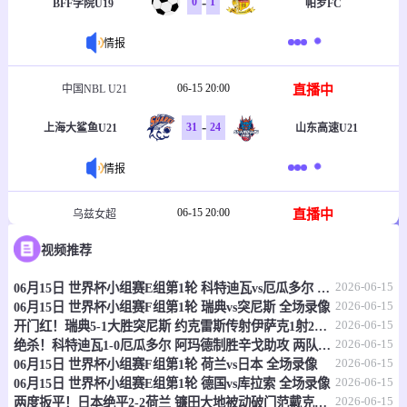
-
0
1
BFF学院U19
帕罗FC
情报
06-15 20:00
直播中
中国NBL U21
-
31
24
上海大鲨鱼U21
山东高速U21
情报
06-15 20:00
直播中
乌兹女超
视频推荐
-
1
2
塔什干火车头女足
克孜勒库姆女足
2026-06-15
06月15日 世界杯小组赛E组第1轮 科特迪瓦vs厄瓜多尔 全场录像
情报
2026-06-15
06月15日 世界杯小组赛F组第1轮 瑞典vs突尼斯 全场录像
2026-06-15
开门红！瑞典5-1大胜突尼斯 约克雷斯传射伊萨克1射2传阿亚里双响
06-15 20:30
直播中
乌兹职联
2026-06-15
绝杀！科特迪瓦1-0厄瓜多尔 阿玛德制胜辛戈助攻 两队4中门框
2026-06-15
06月15日 世界杯小组赛F组第1轮 荷兰vs日本 全场录像
-
0
0
费尔干纳FA
哈沃尔罕
2026-06-15
06月15日 世界杯小组赛E组第1轮 德国vs库拉索 全场录像
2026-06-15
两度扳平！日本绝平2-2荷兰 镰田大地被动破门范戴克世界杯首球