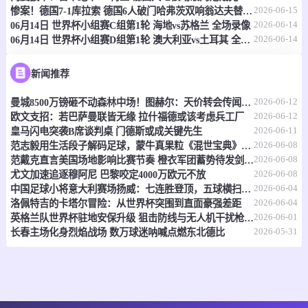
情报
2026-06-15
惨案！德国7-1库拉索 德国6人破门哈弗茨双响翁达夫替补1射2传
2026-06-14
06月14日 世界杯小组赛C组第1轮 海地vs苏格兰 全场录像
2026-06-14
06月14日 世界杯小组赛D组第1轮 澳大利亚vs土耳其 全场录像
06-15 21:00
即将开始
坦桑超
-
0
0
福斯特FC
科斯塔尔
新闻推荐
2026-06-12
曼城8500万镑砸不动森林中场！图赫尔：天价转会传闻反倒成了安德森的兴奋剂
情报
2026-06-12
欧文支招：若巴萨曼联皆无缘 拉什福德或该考虑兵工厂
2026-06-11
皇马闪电突袭B席谈判桌 门德斯或成关键先生
06-15 21:00
即将开始
坦桑超
2026-06-08
范志毅用生活段子解码足球，蒙牛真果粒《混世宝典》玩出新花样
2026-06-08
范戴克直言美国场地影响比赛节奏 橙衣军团蓄势待发剑指世界杯
-
0
0
福斯特FC
科斯塔尔
2026-06-08
尤文加速追逐穆阿尼 巴黎咬定4000万欧元不放
2026-06-04
中国足球小将意大利赛场扬威：七连胜登顶，五球横扫北欧豪门！
情报
2026-06-04
洛佩特吉的卡塔尔冒险：从世界杯突围到直面豪强差距
2026-06-01
英格兰队世界杯驻地安保升级 狙击防线与无人机干扰枪严阵以待
2026-05-31
长春主场化身烈焰战场 数万球迷呐喊点燃东北德比
06-15 21:00
即将开始
坦桑超
-
0
0
纳姆古戈俱乐部
福恩特
情报