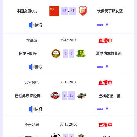
-
32
31
中国女篮U17
伏伊伏丁那女篮
情报
06-15 20:00
直播中
埃塞超
-
0
0
阿尔巴明契
夏尔内塞拉莱西
情报
06-15 20:00
直播中
菲MPBL
-
9
15
巴伦苏埃拉经典
巴科洛德土蕃
情报
06-15 20:00
直播中
不丹廷联