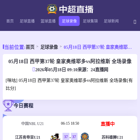
首页
足球直播
篮球直播
足球录像
足球集锦
足球新闻
当前位置:
首页
足球录像
05月18日 西甲第37轮 皇家奥维耶多vs阿拉维斯 全场录像
05月18日 西甲第37轮 皇家奥维耶多vs阿拉维斯 全场录像
2026年05月18日 09:10
来源：
24直播网
[咪咕] 05月18日 西甲第37轮 皇家奥维耶多vs阿拉维斯 全场录像[有
比分]
今日赛程
06-15 18:50
直播中
中国NBL U21
-
37
37
江苏肯帝亚U21
苏科雄狮U21