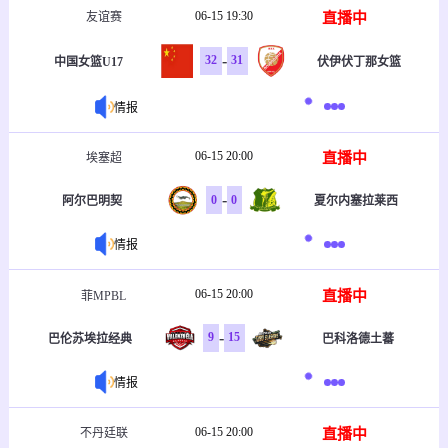
06-15 19:30
直播中
友谊赛
-
32
31
中国女篮U17
伏伊伏丁那女篮
情报
06-15 20:00
直播中
埃塞超
-
0
0
阿尔巴明契
夏尔内塞拉莱西
情报
06-15 20:00
直播中
菲MPBL
-
9
15
巴伦苏埃拉经典
巴科洛德土蕃
情报
06-15 20:00
直播中
不丹廷联