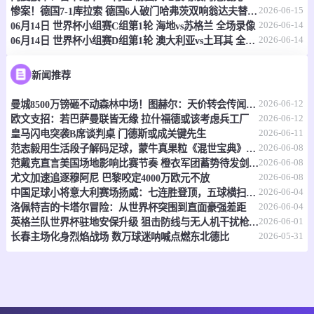
情报
2026-06-15
惨案！德国7-1库拉索 德国6人破门哈弗茨双响翁达夫替补1射2传
2026-06-14
06月14日 世界杯小组赛C组第1轮 海地vs苏格兰 全场录像
2026-06-14
06月14日 世界杯小组赛D组第1轮 澳大利亚vs土耳其 全场录像
06-15 21:00
即将开始
坦桑超
-
0
0
福斯特FC
科斯塔尔
新闻推荐
2026-06-12
曼城8500万镑砸不动森林中场！图赫尔：天价转会传闻反倒成了安德森的兴奋剂
情报
2026-06-12
欧文支招：若巴萨曼联皆无缘 拉什福德或该考虑兵工厂
2026-06-11
皇马闪电突袭B席谈判桌 门德斯或成关键先生
06-15 21:00
即将开始
坦桑超
2026-06-08
范志毅用生活段子解码足球，蒙牛真果粒《混世宝典》玩出新花样
2026-06-08
范戴克直言美国场地影响比赛节奏 橙衣军团蓄势待发剑指世界杯
-
0
0
福斯特FC
科斯塔尔
2026-06-08
尤文加速追逐穆阿尼 巴黎咬定4000万欧元不放
2026-06-04
中国足球小将意大利赛场扬威：七连胜登顶，五球横扫北欧豪门！
情报
2026-06-04
洛佩特吉的卡塔尔冒险：从世界杯突围到直面豪强差距
2026-06-01
英格兰队世界杯驻地安保升级 狙击防线与无人机干扰枪严阵以待
2026-05-31
长春主场化身烈焰战场 数万球迷呐喊点燃东北德比
06-15 21:00
即将开始
坦桑超
-
0
0
纳姆古戈俱乐部
福恩特
情报