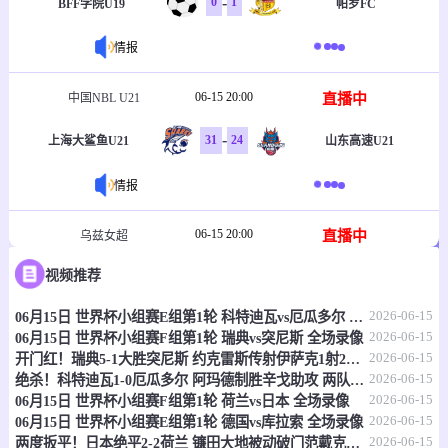
-
0
1
BFF学院U19
帕罗FC
情报
06-15 20:00
直播中
中国NBL U21
-
31
24
上海大鲨鱼U21
山东高速U21
情报
06-15 20:00
直播中
乌兹女超
视频推荐
-
1
2
塔什干火车头女足
克孜勒库姆女足
2026-06-15
06月15日 世界杯小组赛E组第1轮 科特迪瓦vs厄瓜多尔 全场录像
情报
2026-06-15
06月15日 世界杯小组赛F组第1轮 瑞典vs突尼斯 全场录像
2026-06-15
开门红！瑞典5-1大胜突尼斯 约克雷斯传射伊萨克1射2传阿亚里双响
06-15 20:30
直播中
乌兹职联
2026-06-15
绝杀！科特迪瓦1-0厄瓜多尔 阿玛德制胜辛戈助攻 两队4中门框
2026-06-15
06月15日 世界杯小组赛F组第1轮 荷兰vs日本 全场录像
-
0
0
费尔干纳FA
哈沃尔罕
2026-06-15
06月15日 世界杯小组赛E组第1轮 德国vs库拉索 全场录像
2026-06-15
两度扳平！日本绝平2-2荷兰 镰田大地被动破门范戴克世界杯首球