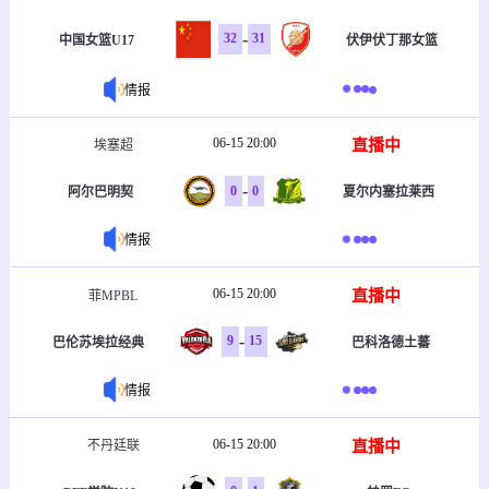
-
32
31
中国女篮U17
伏伊伏丁那女篮
情报
06-15 20:00
直播中
埃塞超
-
0
0
阿尔巴明契
夏尔内塞拉莱西
情报
06-15 20:00
直播中
菲MPBL
-
9
15
巴伦苏埃拉经典
巴科洛德土蕃
情报
06-15 20:00
直播中
不丹廷联