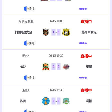
情报
06-15 19:00
直播中
哈萨克女超
-
1
8
卡拉简迪女足
热尼斯女足
情报
06-15 19:30
直播中
湘BA
-
0
0
长沙
娄底
情报
06-15 19:30
直播中
湘BA
-
0
0
株洲
岳阳