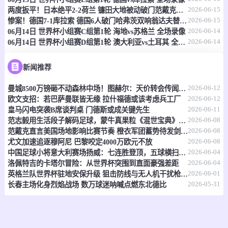
2026-06-15
两度扳平！日本绝平2-2荷兰 镰田大地被动破门范戴克世界杯首球
情报
2026-06-15
惨案！德国7-1库拉索 德国6人破门哈弗茨双响翁达夫替补1射2传
2026-06-14
06月14日 世界杯小组赛C组第1轮 海地vs苏格兰 全场录像
2026-06-14
06月14日 世界杯小组赛D组第1轮 澳大利亚vs土耳其 全场录像
06-15 21:00
即将开始
坦桑超
-
0
0
福斯特FC
科斯塔尔
新闻推荐
2026-06-12
曼城8500万镑砸不动森林中场！图赫尔：天价转会传闻反倒成了安德森的兴奋剂
情报
2026-06-12
欧文支招：若巴萨曼联皆无缘 拉什福德或该考虑兵工厂
2026-06-11
皇马闪电突袭B席谈判桌 门德斯或成关键先生
06-15 21:00
即将开始
坦桑超
2026-06-08
范志毅用生活段子解码足球，蒙牛真果粒《混世宝典》玩出新花样
2026-06-08
范戴克直言美国场地影响比赛节奏 橙衣军团蓄势待发剑指世界杯
-
0
0
福斯特FC
科斯塔尔
2026-06-08
尤文加速追逐穆阿尼 巴黎咬定4000万欧元不放
2026-06-04
中国足球小将意大利赛场扬威：七连胜登顶，五球横扫北欧豪门！
情报
2026-06-04
洛佩特吉的卡塔尔冒险：从世界杯突围到直面豪强差距
2026-06-01
英格兰队世界杯驻地安保升级 狙击防线与无人机干扰枪严阵以待
06-15 21:00
2026-05-31
即将开始
坦桑超
长春主场化身烈焰战场 数万球迷呐喊点燃东北德比
-
0
0
纳姆古戈俱乐部
福恩特