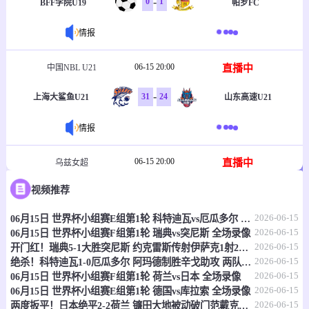
-
0
1
BFF学院U19
帕罗FC
情报
06-15 20:00
直播中
中国NBL U21
-
31
24
上海大鲨鱼U21
山东高速U21
情报
06-15 20:00
直播中
乌兹女超
视频推荐
-
1
2
塔什干火车头女足
克孜勒库姆女足
2026-06-15
06月15日 世界杯小组赛E组第1轮 科特迪瓦vs厄瓜多尔 全场录像
情报
2026-06-15
06月15日 世界杯小组赛F组第1轮 瑞典vs突尼斯 全场录像
2026-06-15
开门红！瑞典5-1大胜突尼斯 约克雷斯传射伊萨克1射2传阿亚里双响
06-15 20:30
直播中
乌兹职联
2026-06-15
绝杀！科特迪瓦1-0厄瓜多尔 阿玛德制胜辛戈助攻 两队4中门框
2026-06-15
06月15日 世界杯小组赛F组第1轮 荷兰vs日本 全场录像
-
0
0
费尔干纳FA
哈沃尔罕
2026-06-15
06月15日 世界杯小组赛E组第1轮 德国vs库拉索 全场录像
2026-06-15
两度扳平！日本绝平2-2荷兰 镰田大地被动破门范戴克世界杯首球