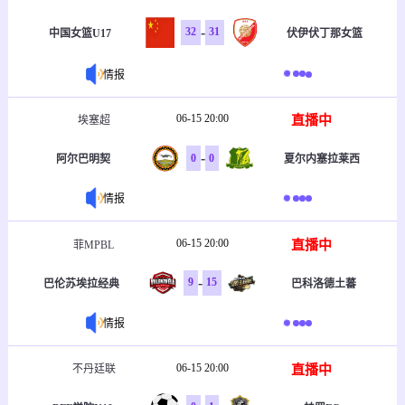
-
32
31
中国女篮U17
伏伊伏丁那女篮
情报
06-15 20:00
直播中
埃塞超
-
0
0
阿尔巴明契
夏尔内塞拉莱西
情报
06-15 20:00
直播中
菲MPBL
-
9
15
巴伦苏埃拉经典
巴科洛德土蕃
情报
06-15 20:00
直播中
不丹廷联