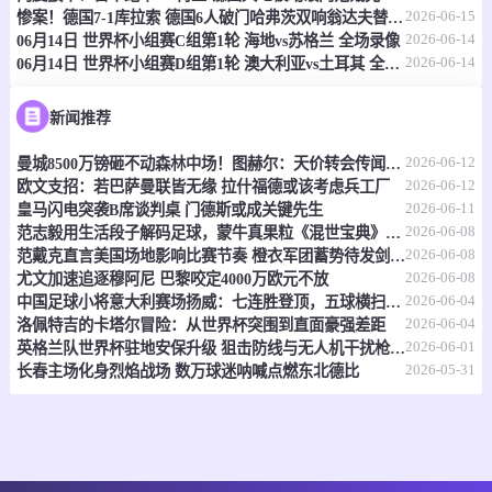
情报
2026-06-15
惨案！德国7-1库拉索 德国6人破门哈弗茨双响翁达夫替补1射2传
2026-06-14
06月14日 世界杯小组赛C组第1轮 海地vs苏格兰 全场录像
2026-06-14
06月14日 世界杯小组赛D组第1轮 澳大利亚vs土耳其 全场录像
06-15 21:00
即将开始
坦桑超
-
0
0
福斯特FC
科斯塔尔
新闻推荐
2026-06-12
曼城8500万镑砸不动森林中场！图赫尔：天价转会传闻反倒成了安德森的兴奋剂
情报
2026-06-12
欧文支招：若巴萨曼联皆无缘 拉什福德或该考虑兵工厂
2026-06-11
皇马闪电突袭B席谈判桌 门德斯或成关键先生
06-15 21:00
即将开始
坦桑超
2026-06-08
范志毅用生活段子解码足球，蒙牛真果粒《混世宝典》玩出新花样
2026-06-08
范戴克直言美国场地影响比赛节奏 橙衣军团蓄势待发剑指世界杯
-
0
0
福斯特FC
科斯塔尔
2026-06-08
尤文加速追逐穆阿尼 巴黎咬定4000万欧元不放
2026-06-04
中国足球小将意大利赛场扬威：七连胜登顶，五球横扫北欧豪门！
情报
2026-06-04
洛佩特吉的卡塔尔冒险：从世界杯突围到直面豪强差距
2026-06-01
英格兰队世界杯驻地安保升级 狙击防线与无人机干扰枪严阵以待
2026-05-31
长春主场化身烈焰战场 数万球迷呐喊点燃东北德比
06-15 21:00
即将开始
坦桑超
-
0
0
纳姆古戈俱乐部
福恩特
情报