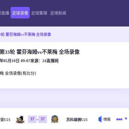
球直播
足球录像
足球集锦
足球新闻
33轮 霍芬海姆vs不莱梅 全场录像
甲第33轮 霍芬海姆vs不莱梅 全场录像
6年05月10日 09:07
来源：
24直播网
莱梅 全场录像[有比分]
-
37
37
亚U21
苏科雄狮U21
情报