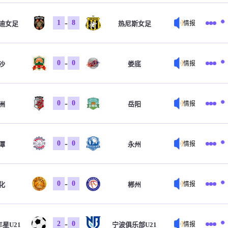
-
1
8
迪女足
热尼斯女足
情报
-
0
0
沙
娄底
情报
-
0
0
洲
岳阳
情报
-
0
0
潭
永州
情报
-
0
0
化
郴州
情报
-
2
0
星U21
宁波俱乐部U21
情报