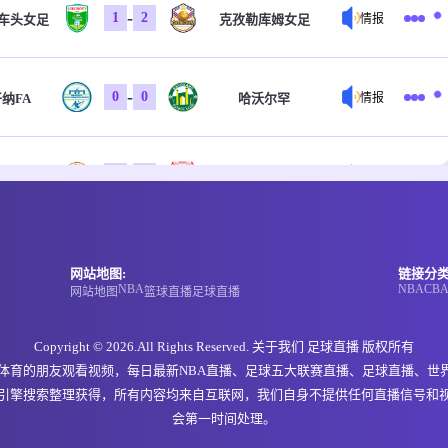
-
1
2
车头女足
克孜勒库姆女足
情报
-
0
0
纳FA
哈沃尔罕
情报
-
0
0
特FC
科斯塔尔
情报
-
0
0
特FC
科斯塔尔
情报
网站地图:
链接分类
NBA
NBA
CB
网站地图
篮球直播
足球直播
-
0
0
戈俱乐部
福恩特
情报
Copyright © 2026.All Rights Reserved. 关于我们
足球直播
版权所有
欢体育的朋友观看视频，每日最新NBA直播、足球五大联赛直播、足球直播、世
引擎搜索整理获得，所有内容均来自互联网，我们自身不提供任何直播信号和
-
0
0
玛市
NIGD银行
情报
会第一时间处理。