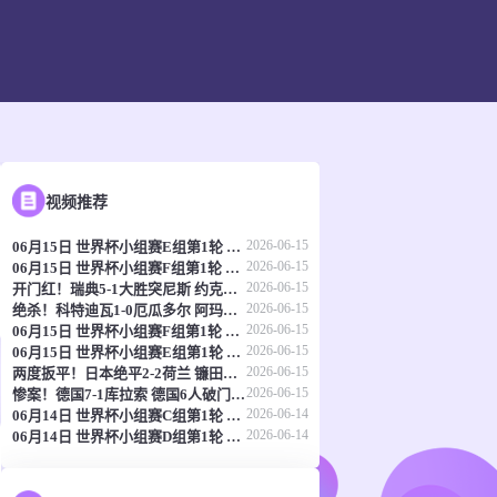
视频推荐
2026-06-15
06月15日 世界杯小组赛E组第1轮 科特迪瓦vs厄瓜多尔 全场录像
2026-06-15
06月15日 世界杯小组赛F组第1轮 瑞典vs突尼斯 全场录像
2026-06-15
开门红！瑞典5-1大胜突尼斯 约克雷斯传射伊萨克1射2传阿亚里双响
2026-06-15
绝杀！科特迪瓦1-0厄瓜多尔 阿玛德制胜辛戈助攻 两队4中门框
2026-06-15
06月15日 世界杯小组赛F组第1轮 荷兰vs日本 全场录像
2026-06-15
06月15日 世界杯小组赛E组第1轮 德国vs库拉索 全场录像
2026-06-15
两度扳平！日本绝平2-2荷兰 镰田大地被动破门范戴克世界杯首球
2026-06-15
惨案！德国7-1库拉索 德国6人破门哈弗茨双响翁达夫替补1射2传
2026-06-14
06月14日 世界杯小组赛C组第1轮 海地vs苏格兰 全场录像
2026-06-14
06月14日 世界杯小组赛D组第1轮 澳大利亚vs土耳其 全场录像