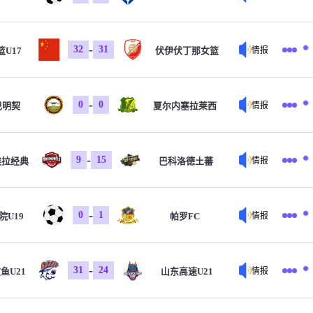
-
32
31
U17
伏伊伏丁那女篮
情报
-
0
0
巴明契
夏尔内塞拉莱西
情报
-
9
15
埃拉经典
巴科洛德土蕃
情报
-
0
1
院U19
帕罗FC
情报
-
31
24
鱼U21
山东高速U21
情报