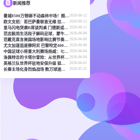
新闻推荐
2026-06-12
曼城8500万镑砸不动森林中场！图赫尔：天价转会传闻反倒成了安德森的兴奋剂
2026-06-12
欧文支招：若巴萨曼联皆无缘 拉什福德或该考虑兵工厂
2026-06-11
皇马闪电突袭B席谈判桌 门德斯或成关键先生
2026-06-08
范志毅用生活段子解码足球，蒙牛真果粒《混世宝典》玩出新花样
2026-06-08
范戴克直言美国场地影响比赛节奏 橙衣军团蓄势待发剑指世界杯
2026-06-08
尤文加速追逐穆阿尼 巴黎咬定4000万欧元不放
2026-06-04
中国足球小将意大利赛场扬威：七连胜登顶，五球横扫北欧豪门！
2026-06-04
洛佩特吉的卡塔尔冒险：从世界杯突围到直面豪强差距
2026-06-01
英格兰队世界杯驻地安保升级 狙击防线与无人机干扰枪严阵以待
2026-05-31
长春主场化身烈焰战场 数万球迷呐喊点燃东北德比