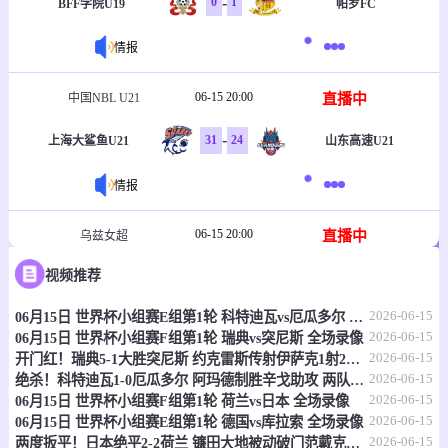
-
0
1
BFF学院U19
帕罗FC
情报
06-15 20:00
直播中
中国NBL U21
-
31
24
上海大鲨鱼U21
山东高速U21
情报
06-15 20:00
直播中
乌兹女超
视频推荐
-
1
2
塔什干火车头女足
克孜勒库姆女足
2026-06-15
06月15日 世界杯小组赛E组第1轮 科特迪瓦vs厄瓜多尔 全场录像
情报
2026-06-15
06月15日 世界杯小组赛F组第1轮 瑞典vs突尼斯 全场录像
2026-06-15
开门红！瑞典5-1大胜突尼斯 约克雷斯传射伊萨克1射2传阿亚里双响
06-15 20:30
直播中
乌兹职联
2026-06-15
绝杀！科特迪瓦1-0厄瓜多尔 阿玛德制胜辛戈助攻 两队4中门框
2026-06-15
06月15日 世界杯小组赛F组第1轮 荷兰vs日本 全场录像
-
0
0
费尔干纳FA
哈沃尔罕
2026-06-15
06月15日 世界杯小组赛E组第1轮 德国vs库拉索 全场录像
2026-06-15
两度扳平！日本绝平2-2荷兰 镰田大地被动破门范戴克世界杯首球