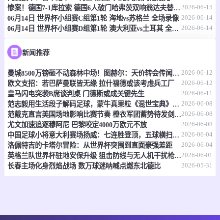
情报
2026-06-15
惨案！德国7-1库拉索 德国6人破门哈弗茨双响翁达夫替补1射2传
2026-06-14
06月14日 世界杯小组赛C组第1轮 海地vs苏格兰 全场录像
2026-06-14
06月14日 世界杯小组赛D组第1轮 澳大利亚vs土耳其 全场录像
06-15 21:00
即将开始
坦桑超
-
0
0
福斯特FC
科斯塔尔
新闻推荐
2026-06-12
曼城8500万镑砸不动森林中场！图赫尔：天价转会传闻反倒成了安德森的兴奋剂
情报
2026-06-12
欧文支招：若巴萨曼联皆无缘 拉什福德或该考虑兵工厂
2026-06-11
皇马闪电突袭B席谈判桌 门德斯或成关键先生
06-15 21:00
即将开始
坦桑超
2026-06-08
范志毅用生活段子解码足球，蒙牛真果粒《混世宝典》玩出新花样
2026-06-08
范戴克直言美国场地影响比赛节奏 橙衣军团蓄势待发剑指世界杯
-
0
0
福斯特FC
科斯塔尔
2026-06-08
尤文加速追逐穆阿尼 巴黎咬定4000万欧元不放
2026-06-04
中国足球小将意大利赛场扬威：七连胜登顶，五球横扫北欧豪门！
情报
2026-06-04
洛佩特吉的卡塔尔冒险：从世界杯突围到直面豪强差距
2026-06-01
英格兰队世界杯驻地安保升级 狙击防线与无人机干扰枪严阵以待
2026-05-31
长春主场化身烈焰战场 数万球迷呐喊点燃东北德比
06-15 21:00
即将开始
坦桑超
-
0
0
纳姆古戈俱乐部
福恩特
情报