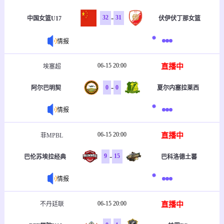
-
32
31
中国女篮U17
伏伊伏丁那女篮
情报
06-15 20:00
直播中
埃塞超
-
0
0
阿尔巴明契
夏尔内塞拉莱西
情报
06-15 20:00
直播中
菲MPBL
-
9
15
巴伦苏埃拉经典
巴科洛德土蕃
情报
06-15 20:00
直播中
不丹廷联