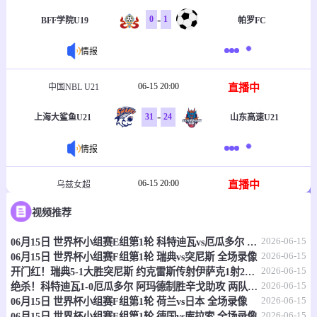
-
0
1
BFF学院U19
帕罗FC
情报
06-15 20:00
直播中
中国NBL U21
-
31
24
上海大鲨鱼U21
山东高速U21
情报
06-15 20:00
直播中
乌兹女超
视频推荐
-
1
2
塔什干火车头女足
克孜勒库姆女足
2026-06-15
06月15日 世界杯小组赛E组第1轮 科特迪瓦vs厄瓜多尔 全场录像
情报
2026-06-15
06月15日 世界杯小组赛F组第1轮 瑞典vs突尼斯 全场录像
2026-06-15
开门红！瑞典5-1大胜突尼斯 约克雷斯传射伊萨克1射2传阿亚里双响
06-15 20:30
直播中
乌兹职联
2026-06-15
绝杀！科特迪瓦1-0厄瓜多尔 阿玛德制胜辛戈助攻 两队4中门框
2026-06-15
06月15日 世界杯小组赛F组第1轮 荷兰vs日本 全场录像
-
0
0
费尔干纳FA
哈沃尔罕
2026-06-15
06月15日 世界杯小组赛E组第1轮 德国vs库拉索 全场录像