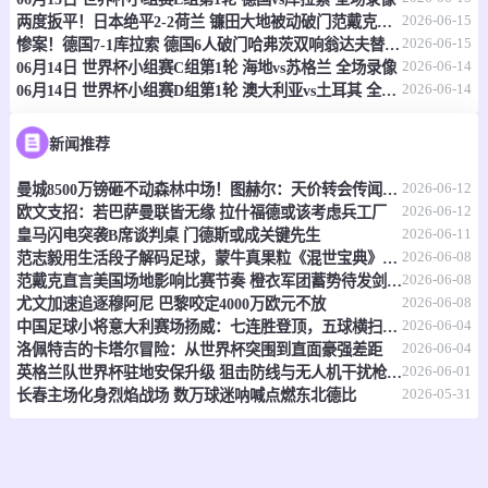
2026-06-15
两度扳平！日本绝平2-2荷兰 镰田大地被动破门范戴克世界杯首球
情报
2026-06-15
惨案！德国7-1库拉索 德国6人破门哈弗茨双响翁达夫替补1射2传
2026-06-14
06月14日 世界杯小组赛C组第1轮 海地vs苏格兰 全场录像
2026-06-14
06月14日 世界杯小组赛D组第1轮 澳大利亚vs土耳其 全场录像
06-15 21:00
即将开始
坦桑超
-
0
0
福斯特FC
科斯塔尔
新闻推荐
2026-06-12
曼城8500万镑砸不动森林中场！图赫尔：天价转会传闻反倒成了安德森的兴奋剂
情报
2026-06-12
欧文支招：若巴萨曼联皆无缘 拉什福德或该考虑兵工厂
2026-06-11
皇马闪电突袭B席谈判桌 门德斯或成关键先生
06-15 21:00
即将开始
坦桑超
2026-06-08
范志毅用生活段子解码足球，蒙牛真果粒《混世宝典》玩出新花样
2026-06-08
范戴克直言美国场地影响比赛节奏 橙衣军团蓄势待发剑指世界杯
-
0
0
福斯特FC
科斯塔尔
2026-06-08
尤文加速追逐穆阿尼 巴黎咬定4000万欧元不放
2026-06-04
中国足球小将意大利赛场扬威：七连胜登顶，五球横扫北欧豪门！
情报
2026-06-04
洛佩特吉的卡塔尔冒险：从世界杯突围到直面豪强差距
2026-06-01
英格兰队世界杯驻地安保升级 狙击防线与无人机干扰枪严阵以待
2026-05-31
长春主场化身烈焰战场 数万球迷呐喊点燃东北德比
06-15 21:00
即将开始
坦桑超
-
0
0
纳姆古戈俱乐部
福恩特