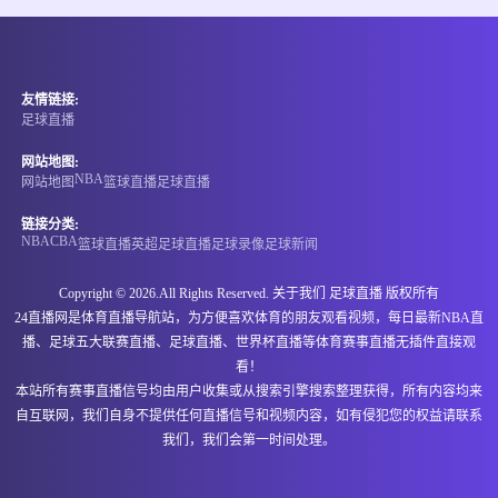
情报
06-15 21:00
即将开始
埃塞超
友情链接:
-
0
0
阿达玛市
NIGD银行
足球直播
情报
网站地图:
NBA
网站地图
篮球直播
足球直播
06-15 21:00
即将开始
格鲁丙
链接分类:
NBA
CBA
篮球直播
英超
足球直播
足球录像
足球新闻
-
0
0
古利亚兰奇胡提
伊维利亚卡舒里
Copyright © 2026.All Rights Reserved. 关于我们
足球直播
版权所有
情报
24直播网是体育直播导航站，为方便喜欢体育的朋友观看视频，每日最新NBA直
播、足球五大联赛直播、足球直播、世界杯直播等体育赛事直播无插件直接观
06-15 21:00
即将开始
马里甲
看！
本站所有赛事直播信号均由用户收集或从搜索引擎搜索整理获得，所有内容均来
-
0
0
斯塔德马利
马穆图凯恩中心
自互联网，我们自身不提供任何直播信号和视频内容，如有侵犯您的权益请联系
我们，我们会第一时间处理。
情报