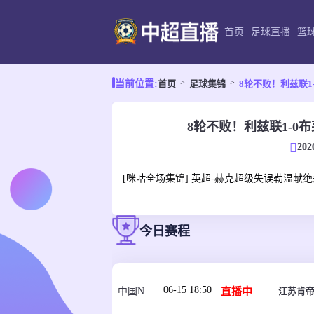
首页
足球直播
篮
首页
足球集锦
8轮不败！利兹联1
当前位置:
8轮不败！利兹联1-0
202
[咪咕全场集锦] 英超-赫克超级失误勒温献绝
今日赛程
06-15 18:50
直播中
江苏肯帝
中国NBL U21