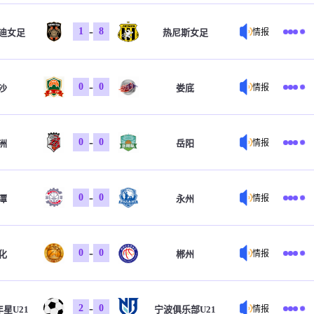
-
1
8
迪女足
热尼斯女足
情报
-
0
0
沙
娄底
情报
-
0
0
洲
岳阳
情报
-
0
0
潭
永州
情报
-
0
0
化
郴州
情报
-
2
0
星U21
宁波俱乐部U21
情报