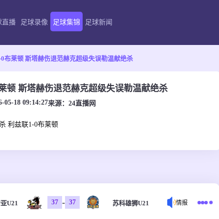
球直播
足球录像
足球集锦
足球新闻
-0布莱顿 斯塔赫伤退范赫克超级失误勒温献绝杀
布莱顿 斯塔赫伤退范赫克超级失误勒温献绝杀
6-05-18 09:14:27
来源：
24直播网
杀 利兹联1-0布莱顿
-
37
37
亚U21
苏科雄狮U21
情报