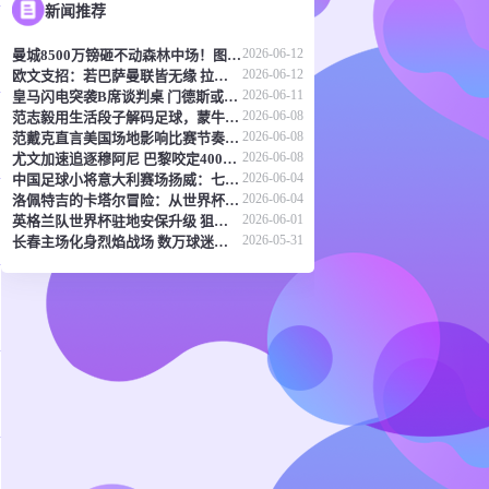
新闻推荐
2026-06-12
曼城8500万镑砸不动森林中场！图赫尔：天价转会传闻反倒成了安德森的兴奋剂
2026-06-12
欧文支招：若巴萨曼联皆无缘 拉什福德或该考虑兵工厂
2026-06-11
皇马闪电突袭B席谈判桌 门德斯或成关键先生
2026-06-08
范志毅用生活段子解码足球，蒙牛真果粒《混世宝典》玩出新花样
2026-06-08
范戴克直言美国场地影响比赛节奏 橙衣军团蓄势待发剑指世界杯
2026-06-08
尤文加速追逐穆阿尼 巴黎咬定4000万欧元不放
2026-06-04
中国足球小将意大利赛场扬威：七连胜登顶，五球横扫北欧豪门！
2026-06-04
洛佩特吉的卡塔尔冒险：从世界杯突围到直面豪强差距
2026-06-01
英格兰队世界杯驻地安保升级 狙击防线与无人机干扰枪严阵以待
2026-05-31
长春主场化身烈焰战场 数万球迷呐喊点燃东北德比