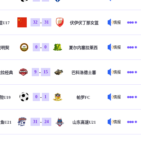
-
32
31
U17
伏伊伏丁那女篮
情报
-
0
0
巴明契
夏尔内塞拉莱西
情报
-
9
15
埃拉经典
巴科洛德土蕃
情报
-
0
1
院U19
帕罗FC
情报
-
31
24
鱼U21
山东高速U21
情报