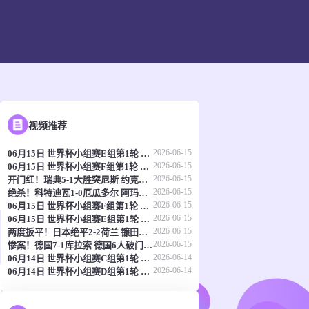
视频推荐
2026-06-15
06月15日 世界杯小组赛E组第1轮 科特迪瓦vs厄瓜多尔 全场录像
2026-06-15
06月15日 世界杯小组赛F组第1轮 瑞典vs突尼斯 全场录像
2026-06-15
开门红！瑞典5-1大胜突尼斯 约克雷斯传射伊萨克1射2传阿亚里双响
2026-06-15
绝杀！科特迪瓦1-0厄瓜多尔 阿玛德制胜辛戈助攻 两队4中门框
2026-06-15
06月15日 世界杯小组赛F组第1轮 荷兰vs日本 全场录像
2026-06-15
06月15日 世界杯小组赛E组第1轮 德国vs库拉索 全场录像
2026-06-15
两度扳平！日本绝平2-2荷兰 镰田大地被动破门范戴克世界杯首球
2026-06-15
惨案！德国7-1库拉索 德国6人破门哈弗茨双响翁达夫替补1射2传
2026-06-14
06月14日 世界杯小组赛C组第1轮 海地vs苏格兰 全场录像
2026-06-14
06月14日 世界杯小组赛D组第1轮 澳大利亚vs土耳其 全场录像