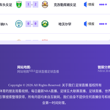
-
1
2
车头女足
克孜勒库姆女足
情报
-
0
0
纳FA
哈沃尔罕
情报
-
0
0
特FC
科斯塔尔
情报
-
0
0
特FC
科斯塔尔
情报
网站地图:
链接分类
NBA
NBA
CB
网站地图
篮球直播
足球直播
-
0
0
戈俱乐部
福恩特
情报
Copyright © 2026.All Rights Reserved. 关于我们
足球直播
版权所有
欢体育的朋友观看视频，每日最新NBA直播、足球五大联赛直播、足球直播、世
引擎搜索整理获得，所有内容均来自互联网，我们自身不提供任何直播信号和
-
0
0
玛市
NIGD银行
情报
会第一时间处理。