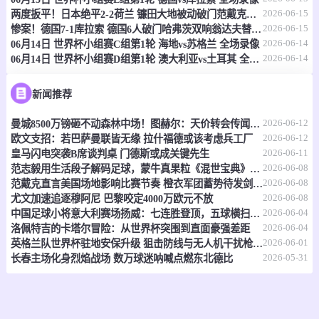
2026-06-15
两度扳平！日本绝平2-2荷兰 镰田大地被动破门范戴克世界杯首球
情报
2026-06-15
惨案！德国7-1库拉索 德国6人破门哈弗茨双响翁达夫替补1射2传
2026-06-14
06月14日 世界杯小组赛C组第1轮 海地vs苏格兰 全场录像
2026-06-14
06月14日 世界杯小组赛D组第1轮 澳大利亚vs土耳其 全场录像
06-15 21:00
即将开始
坦桑超
-
0
0
福斯特FC
科斯塔尔
新闻推荐
2026-06-12
曼城8500万镑砸不动森林中场！图赫尔：天价转会传闻反倒成了安德森的兴奋剂
情报
2026-06-12
欧文支招：若巴萨曼联皆无缘 拉什福德或该考虑兵工厂
2026-06-11
皇马闪电突袭B席谈判桌 门德斯或成关键先生
06-15 21:00
即将开始
坦桑超
2026-06-08
范志毅用生活段子解码足球，蒙牛真果粒《混世宝典》玩出新花样
2026-06-08
范戴克直言美国场地影响比赛节奏 橙衣军团蓄势待发剑指世界杯
-
0
0
福斯特FC
科斯塔尔
2026-06-08
尤文加速追逐穆阿尼 巴黎咬定4000万欧元不放
2026-06-04
中国足球小将意大利赛场扬威：七连胜登顶，五球横扫北欧豪门！
情报
2026-06-04
洛佩特吉的卡塔尔冒险：从世界杯突围到直面豪强差距
2026-06-01
英格兰队世界杯驻地安保升级 狙击防线与无人机干扰枪严阵以待
2026-05-31
长春主场化身烈焰战场 数万球迷呐喊点燃东北德比
06-15 21:00
即将开始
坦桑超
-
0
0
纳姆古戈俱乐部
福恩特