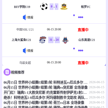
-
0
1
BFF学院U19
帕罗FC
情报
06-15 20:00
直播中
中国NBL U21
-
31
24
上海大鲨鱼U21
山东高速U21
情报
06-15 20:00
直播中
乌兹女超
视频推荐
-
1
2
塔什干火车头女足
克孜勒库姆女足
2026-06-15
06月15日 世界杯小组赛E组第1轮 科特迪瓦vs厄瓜多尔 全场录像
情报
2026-06-15
06月15日 世界杯小组赛F组第1轮 瑞典vs突尼斯 全场录像
2026-06-15
开门红！瑞典5-1大胜突尼斯 约克雷斯传射伊萨克1射2传阿亚里双响
06-15 20:30
直播中
乌兹职联
2026-06-15
绝杀！科特迪瓦1-0厄瓜多尔 阿玛德制胜辛戈助攻 两队4中门框
2026-06-15
06月15日 世界杯小组赛F组第1轮 荷兰vs日本 全场录像
-
0
0
费尔干纳FA
哈沃尔罕
2026-06-15
06月15日 世界杯小组赛E组第1轮 德国vs库拉索 全场录像