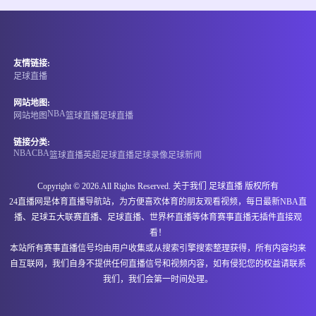
情报
06-15 21:00
即将开始
埃塞超
友情链接:
-
0
0
阿达玛市
NIGD银行
足球直播
情报
网站地图:
NBA
网站地图
篮球直播
足球直播
06-15 21:00
即将开始
格鲁丙
链接分类:
NBA
CBA
篮球直播
英超
足球直播
足球录像
足球新闻
-
0
0
古利亚兰奇胡提
伊维利亚卡舒里
Copyright © 2026.All Rights Reserved. 关于我们
足球直播
版权所有
情报
24直播网是体育直播导航站，为方便喜欢体育的朋友观看视频，每日最新NBA直
播、足球五大联赛直播、足球直播、世界杯直播等体育赛事直播无插件直接观
06-15 21:00
即将开始
马里甲
看！
本站所有赛事直播信号均由用户收集或从搜索引擎搜索整理获得，所有内容均来
-
0
0
斯塔德马利
马穆图凯恩中心
自互联网，我们自身不提供任何直播信号和视频内容，如有侵犯您的权益请联系
我们，我们会第一时间处理。
情报