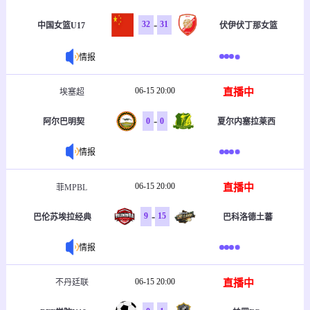
-
32
31
中国女篮U17
伏伊伏丁那女篮
情报
06-15 20:00
直播中
埃塞超
-
0
0
阿尔巴明契
夏尔内塞拉莱西
情报
06-15 20:00
直播中
菲MPBL
-
9
15
巴伦苏埃拉经典
巴科洛德土蕃
情报
06-15 20:00
直播中
不丹廷联