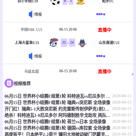
-
0
1
BFF学院U19
帕罗FC
情报
06-15 20:00
直播中
中国NBL U21
-
31
24
上海大鲨鱼U21
山东高速U21
情报
06-15 20:00
直播中
乌兹女超
视频推荐
-
1
2
塔什干火车头女足
克孜勒库姆女足
2026-06-15
06月15日 世界杯小组赛E组第1轮 科特迪瓦vs厄瓜多尔 全场录像
情报
2026-06-15
06月15日 世界杯小组赛F组第1轮 瑞典vs突尼斯 全场录像
2026-06-15
开门红！瑞典5-1大胜突尼斯 约克雷斯传射伊萨克1射2传阿亚里双响
06-15 20:30
直播中
乌兹职联
2026-06-15
绝杀！科特迪瓦1-0厄瓜多尔 阿玛德制胜辛戈助攻 两队4中门框
2026-06-15
06月15日 世界杯小组赛F组第1轮 荷兰vs日本 全场录像
-
0
0
费尔干纳FA
哈沃尔罕
2026-06-15
06月15日 世界杯小组赛E组第1轮 德国vs库拉索 全场录像
2026-06-15
两度扳平！日本绝平2-2荷兰 镰田大地被动破门范戴克世界杯首球