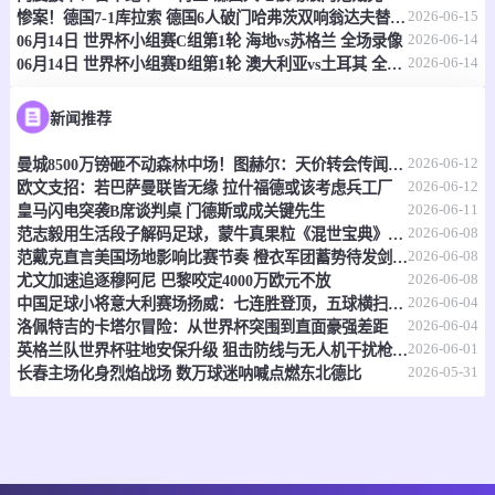
情报
2026-06-15
惨案！德国7-1库拉索 德国6人破门哈弗茨双响翁达夫替补1射2传
2026-06-14
06月14日 世界杯小组赛C组第1轮 海地vs苏格兰 全场录像
2026-06-14
06月14日 世界杯小组赛D组第1轮 澳大利亚vs土耳其 全场录像
06-15 21:00
即将开始
坦桑超
-
0
0
福斯特FC
科斯塔尔
新闻推荐
2026-06-12
曼城8500万镑砸不动森林中场！图赫尔：天价转会传闻反倒成了安德森的兴奋剂
情报
2026-06-12
欧文支招：若巴萨曼联皆无缘 拉什福德或该考虑兵工厂
2026-06-11
皇马闪电突袭B席谈判桌 门德斯或成关键先生
06-15 21:00
即将开始
坦桑超
2026-06-08
范志毅用生活段子解码足球，蒙牛真果粒《混世宝典》玩出新花样
2026-06-08
范戴克直言美国场地影响比赛节奏 橙衣军团蓄势待发剑指世界杯
-
0
0
福斯特FC
科斯塔尔
2026-06-08
尤文加速追逐穆阿尼 巴黎咬定4000万欧元不放
2026-06-04
中国足球小将意大利赛场扬威：七连胜登顶，五球横扫北欧豪门！
情报
2026-06-04
洛佩特吉的卡塔尔冒险：从世界杯突围到直面豪强差距
2026-06-01
英格兰队世界杯驻地安保升级 狙击防线与无人机干扰枪严阵以待
2026-05-31
长春主场化身烈焰战场 数万球迷呐喊点燃东北德比
06-15 21:00
即将开始
坦桑超
-
0
0
纳姆古戈俱乐部
福恩特
情报