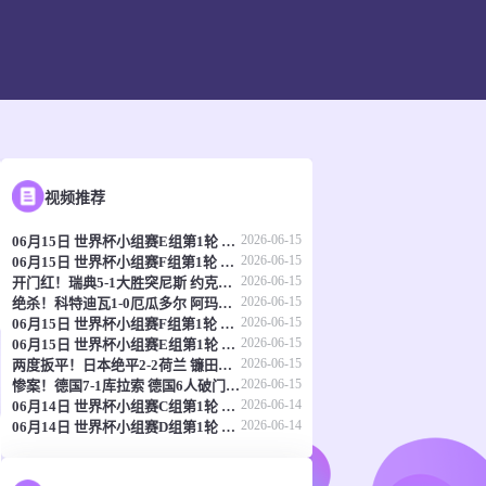
视频推荐
2026-06-15
06月15日 世界杯小组赛E组第1轮 科特迪瓦vs厄瓜多尔 全场录像
2026-06-15
06月15日 世界杯小组赛F组第1轮 瑞典vs突尼斯 全场录像
2026-06-15
开门红！瑞典5-1大胜突尼斯 约克雷斯传射伊萨克1射2传阿亚里双响
2026-06-15
绝杀！科特迪瓦1-0厄瓜多尔 阿玛德制胜辛戈助攻 两队4中门框
2026-06-15
06月15日 世界杯小组赛F组第1轮 荷兰vs日本 全场录像
2026-06-15
06月15日 世界杯小组赛E组第1轮 德国vs库拉索 全场录像
2026-06-15
两度扳平！日本绝平2-2荷兰 镰田大地被动破门范戴克世界杯首球
2026-06-15
惨案！德国7-1库拉索 德国6人破门哈弗茨双响翁达夫替补1射2传
2026-06-14
06月14日 世界杯小组赛C组第1轮 海地vs苏格兰 全场录像
2026-06-14
06月14日 世界杯小组赛D组第1轮 澳大利亚vs土耳其 全场录像