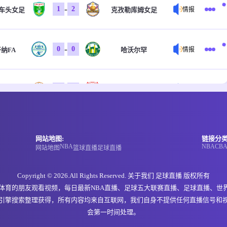
-
1
2
车头女足
克孜勒库姆女足
情报
-
0
0
纳FA
哈沃尔罕
情报
-
0
0
特FC
科斯塔尔
情报
-
0
0
特FC
科斯塔尔
情报
网站地图:
链接分类
NBA
NBA
CB
网站地图
篮球直播
足球直播
-
0
0
戈俱乐部
福恩特
情报
Copyright © 2026.All Rights Reserved. 关于我们
足球直播
版权所有
欢体育的朋友观看视频，每日最新NBA直播、足球五大联赛直播、足球直播、世
引擎搜索整理获得，所有内容均来自互联网，我们自身不提供任何直播信号和
-
0
0
玛市
NIGD银行
情报
会第一时间处理。