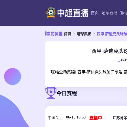
首页
足球直播
篮
首页
足球集锦
西甲-萨迪克头球破
当前位置:
西甲-萨迪克头
202
[咪咕全场集锦] 西甲-萨迪克头球破门制胜 
今日赛程
06-15 18:50
直播中
江苏肯帝
中国NBL U21