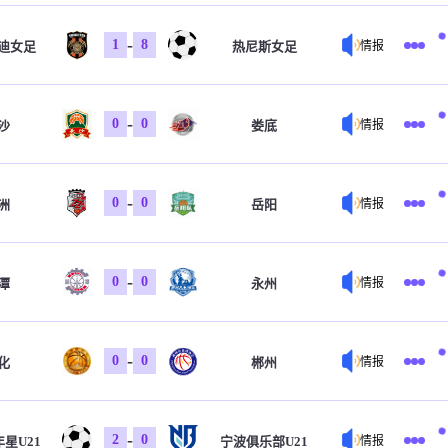
-
1
8
迪女足
热尼斯女足
情报
-
0
0
沙
娄底
情报
-
0
0
洲
岳阳
情报
-
0
0
潭
永州
情报
-
0
0
化
郴州
情报
-
2
0
星U21
宁波俱乐部U21
情报