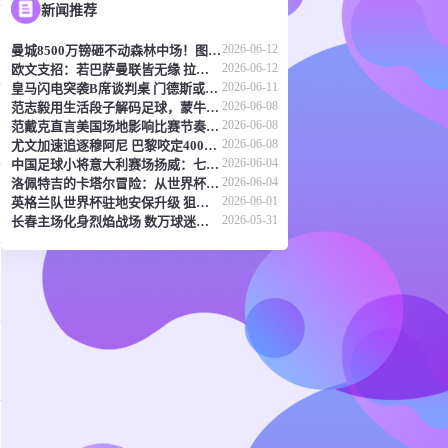
新闻推荐
2026-06-12
曼城8500万镑砸不动森林中场！图赫尔：天价转会传闻反倒成了安德森的兴奋剂
2026-06-12
欧文支招：若巴萨曼联皆无缘 拉什福德或该考虑兵工厂
2026-06-11
皇马闪电突袭B席谈判桌 门德斯或成关键先生
2026-06-08
范志毅用生活段子解码足球，蒙牛真果粒《混世宝典》玩出新花样
2026-06-08
范戴克直言美国场地影响比赛节奏 橙衣军团蓄势待发剑指世界杯
2026-06-08
尤文加速追逐穆阿尼 巴黎咬定4000万欧元不放
2026-06-04
中国足球小将意大利赛场扬威：七连胜登顶，五球横扫北欧豪门！
2026-06-04
洛佩特吉的卡塔尔冒险：从世界杯突围到直面豪强差距
2026-06-01
英格兰队世界杯驻地安保升级 狙击防线与无人机干扰枪严阵以待
2026-05-31
长春主场化身烈焰战场 数万球迷呐喊点燃东北德比