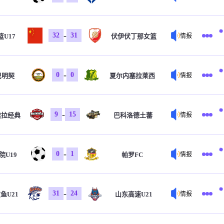
-
32
31
U17
伏伊伏丁那女篮
情报
-
0
0
巴明契
夏尔内塞拉莱西
情报
-
9
15
埃拉经典
巴科洛德土蕃
情报
-
0
1
院U19
帕罗FC
情报
-
31
24
鱼U21
山东高速U21
情报