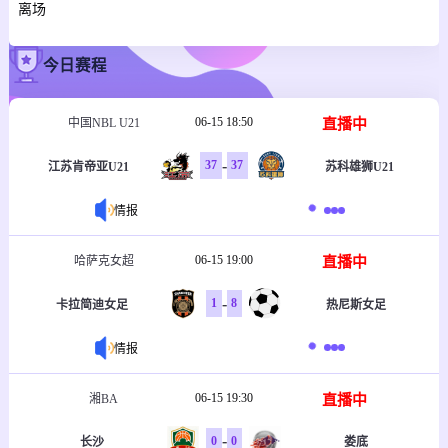
离场
今日赛程
06-15 18:50
直播中
中国NBL U21
-
37
37
江苏肯帝亚U21
苏科雄狮U21
情报
06-15 19:00
直播中
哈萨克女超
-
1
8
卡拉简迪女足
热尼斯女足
情报
06-15 19:30
直播中
湘BA
-
0
0
长沙
娄底