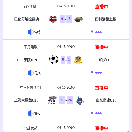
06-15 20:00
直播中
菲MPBL
-
9
15
巴伦苏埃拉经典
巴科洛德土蕃
情报
06-15 20:00
直播中
不丹廷联
-
0
1
BFF学院U19
帕罗FC
情报
06-15 20:00
直播中
中国NBL U21
-
31
24
上海大鲨鱼U21
山东高速U21
情报
06-15 20:00
直播中
乌兹女超