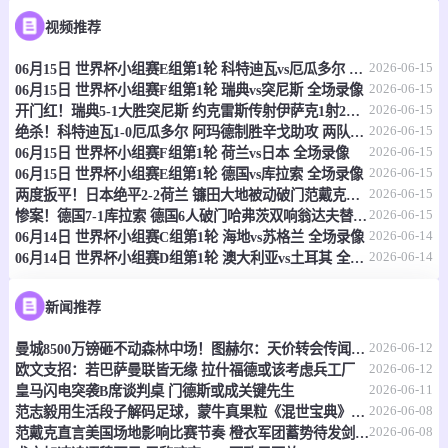
视频推荐
-
1
2
塔什干火车头女足
克孜勒库姆女足
2026-06-15
06月15日 世界杯小组赛E组第1轮 科特迪瓦vs厄瓜多尔 全场录像
情报
2026-06-15
06月15日 世界杯小组赛F组第1轮 瑞典vs突尼斯 全场录像
2026-06-15
开门红！瑞典5-1大胜突尼斯 约克雷斯传射伊萨克1射2传阿亚里双响
06-15 20:30
直播中
乌兹职联
2026-06-15
绝杀！科特迪瓦1-0厄瓜多尔 阿玛德制胜辛戈助攻 两队4中门框
2026-06-15
06月15日 世界杯小组赛F组第1轮 荷兰vs日本 全场录像
-
0
0
费尔干纳FA
哈沃尔罕
2026-06-15
06月15日 世界杯小组赛E组第1轮 德国vs库拉索 全场录像
2026-06-15
两度扳平！日本绝平2-2荷兰 镰田大地被动破门范戴克世界杯首球
情报
2026-06-15
惨案！德国7-1库拉索 德国6人破门哈弗茨双响翁达夫替补1射2传
2026-06-14
06月14日 世界杯小组赛C组第1轮 海地vs苏格兰 全场录像
2026-06-14
06月14日 世界杯小组赛D组第1轮 澳大利亚vs土耳其 全场录像
06-15 21:00
即将开始
坦桑超
-
0
0
福斯特FC
科斯塔尔
新闻推荐
2026-06-12
曼城8500万镑砸不动森林中场！图赫尔：天价转会传闻反倒成了安德森的兴奋剂
情报
2026-06-12
欧文支招：若巴萨曼联皆无缘 拉什福德或该考虑兵工厂
2026-06-11
皇马闪电突袭B席谈判桌 门德斯或成关键先生
06-15 21:00
即将开始
坦桑超
2026-06-08
范志毅用生活段子解码足球，蒙牛真果粒《混世宝典》玩出新花样
2026-06-08
范戴克直言美国场地影响比赛节奏 橙衣军团蓄势待发剑指世界杯
-
0
0
福斯特FC
科斯塔尔