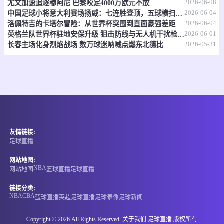
2026-06-08
尤文加速追逐穆阿尼 巴黎咬定4000万欧元不放
2026-06-04
中国足球小将意大利赛场扬威：七连胜登顶，五球横扫北欧豪门！
情报
2026-06-04
洛佩特吉的卡塔尔冒险：从世界杯突围到直面豪强差距
2026-06-01
英格兰队世界杯驻地安保升级 狙击防线与无人机干扰枪严阵以待
2026-05-31
长春主场化身烈焰战场 数万球迷呐喊点燃东北德比
06-15 21:00
即将开始
坦桑超
-
0
0
纳姆古戈俱乐部
福恩特
情报
06-15 21:00
即将开始
埃塞超
友情链接:
-
0
0
阿达玛市
NIGD银行
足球直播
情报
网站地图:
NBA
网站地图
篮球直播
足球直播
06-15 21:00
即将开始
格鲁丙
链接分类:
NBA
CBA
篮球直播
英超
足球直播
足球录像
足球新闻
-
0
0
古利亚兰奇胡提
伊维利亚卡舒里
Copyright © 2026.All Rights Reserved. 关于我们
足球直播
版权所有