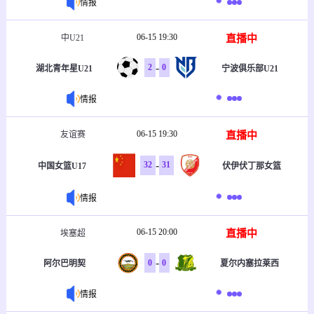
情报
06-15 19:30
直播中
中U21
-
2
0
湖北青年星U21
宁波俱乐部U21
情报
06-15 19:30
直播中
友谊赛
-
32
31
中国女篮U17
伏伊伏丁那女篮
情报
06-15 20:00
直播中
埃塞超
-
0
0
阿尔巴明契
夏尔内塞拉莱西
情报