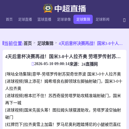
首页
足球直播
篮球直播
足球录像
足球集锦
足球新闻
当前位置:
首页
足球集锦
4天后意杯决赛再战！国米3-0十人拉齐奥 劳塔罗传射苏契奇世界波
4天后意杯决赛再战！国米3-0十人拉齐奥 劳塔罗传射苏契奇世界波
2026-05-10 09:00:14
来源：
24直播网
[咪咕全场集锦]意甲-劳塔罗传射苏契奇世界波 国米3-0十人拉齐奥
[进球视频]锦上添花！姆希塔良右脚领球左脚抽射破门，国米3-0十
人拉齐奥
[进球视频]根本拦不住！苏西奇接劳塔罗助攻精准端射破门，国米
再下一城
[进球视频]国米先拔头筹！图拉姆头球摆渡助攻，劳塔罗凌空抽射
破门
[红牌罚下]拉齐奥雪上加霜！罗马尼奥利蹬踏博尼的小腿被罚直红