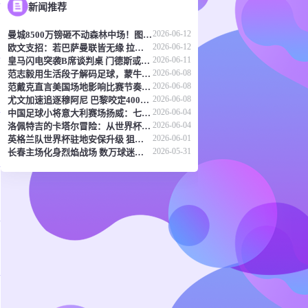
新闻推荐
2026-06-12
曼城8500万镑砸不动森林中场！图赫尔：天价转会传闻反倒成了安德森的兴奋剂
2026-06-12
欧文支招：若巴萨曼联皆无缘 拉什福德或该考虑兵工厂
2026-06-11
皇马闪电突袭B席谈判桌 门德斯或成关键先生
2026-06-08
范志毅用生活段子解码足球，蒙牛真果粒《混世宝典》玩出新花样
2026-06-08
范戴克直言美国场地影响比赛节奏 橙衣军团蓄势待发剑指世界杯
2026-06-08
尤文加速追逐穆阿尼 巴黎咬定4000万欧元不放
2026-06-04
中国足球小将意大利赛场扬威：七连胜登顶，五球横扫北欧豪门！
2026-06-04
洛佩特吉的卡塔尔冒险：从世界杯突围到直面豪强差距
2026-06-01
英格兰队世界杯驻地安保升级 狙击防线与无人机干扰枪严阵以待
2026-05-31
长春主场化身烈焰战场 数万球迷呐喊点燃东北德比