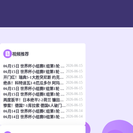
视频推荐
2026-06-15
06月15日 世界杯小组赛E组第1轮 科特迪瓦vs厄瓜多尔 全场录像
2026-06-15
06月15日 世界杯小组赛F组第1轮 瑞典vs突尼斯 全场录像
2026-06-15
开门红！瑞典5-1大胜突尼斯 约克雷斯传射伊萨克1射2传阿亚里双响
2026-06-15
绝杀！科特迪瓦1-0厄瓜多尔 阿玛德制胜辛戈助攻 两队4中门框
2026-06-15
06月15日 世界杯小组赛F组第1轮 荷兰vs日本 全场录像
2026-06-15
06月15日 世界杯小组赛E组第1轮 德国vs库拉索 全场录像
2026-06-15
两度扳平！日本绝平2-2荷兰 镰田大地被动破门范戴克世界杯首球
2026-06-15
惨案！德国7-1库拉索 德国6人破门哈弗茨双响翁达夫替补1射2传
2026-06-14
06月14日 世界杯小组赛C组第1轮 海地vs苏格兰 全场录像
2026-06-14
06月14日 世界杯小组赛D组第1轮 澳大利亚vs土耳其 全场录像