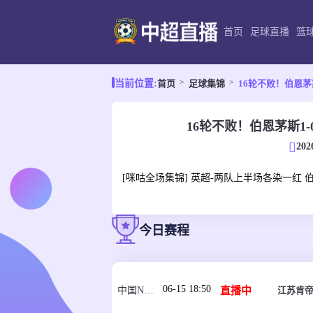
首页
足球直播
篮
首页
足球集锦
16轮不败！伯恩茅
当前位置:
16轮不败！伯恩茅斯1
202
[咪咕全场集锦] 英超-两队上半场各染一红 
今日赛程
06-15 18:50
直播中
江苏肯帝
中国NBL U21