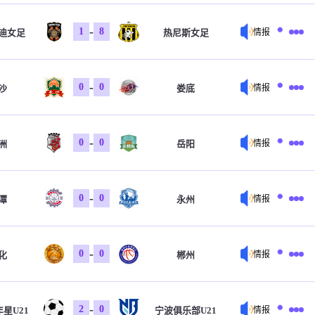
-
1
8
迪女足
热尼斯女足
情报
-
0
0
沙
娄底
情报
-
0
0
洲
岳阳
情报
-
0
0
潭
永州
情报
-
0
0
化
郴州
情报
-
2
0
星U21
宁波俱乐部U21
情报