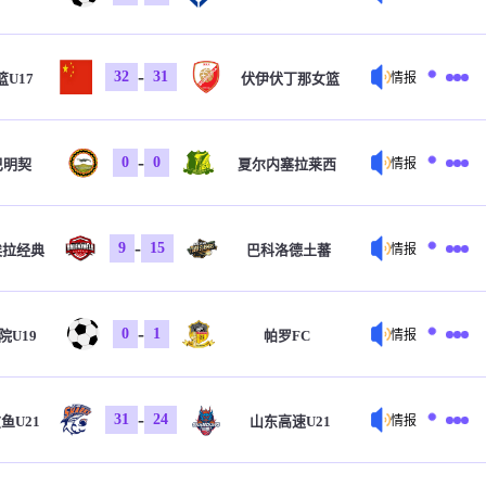
-
32
31
U17
伏伊伏丁那女篮
情报
-
0
0
巴明契
夏尔内塞拉莱西
情报
-
9
15
埃拉经典
巴科洛德土蕃
情报
-
0
1
院U19
帕罗FC
情报
-
31
24
鱼U21
山东高速U21
情报