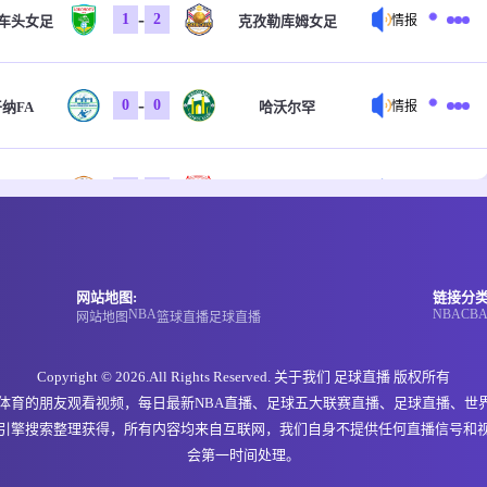
-
1
2
车头女足
克孜勒库姆女足
情报
-
0
0
纳FA
哈沃尔罕
情报
-
0
0
特FC
科斯塔尔
情报
-
0
0
特FC
科斯塔尔
情报
网站地图:
链接分类
NBA
NBA
CB
网站地图
篮球直播
足球直播
-
0
0
戈俱乐部
福恩特
情报
Copyright © 2026.All Rights Reserved. 关于我们
足球直播
版权所有
欢体育的朋友观看视频，每日最新NBA直播、足球五大联赛直播、足球直播、世
引擎搜索整理获得，所有内容均来自互联网，我们自身不提供任何直播信号和
-
0
0
玛市
NIGD银行
情报
会第一时间处理。