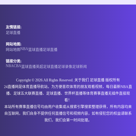
情报
06-15 21:00
即将开始
埃塞超
友情链接:
-
0
0
阿达玛市
NIGD银行
足球直播
情报
网站地图:
NBA
网站地图
篮球直播
足球直播
06-15 21:00
即将开始
格鲁丙
链接分类:
NBA
CBA
篮球直播
英超
足球直播
足球录像
足球新闻
-
0
0
古利亚兰奇胡提
伊维利亚卡舒里
Copyright © 2026.All Rights Reserved. 关于我们
足球直播
版权所有
情报
24直播网是体育直播导航站，为方便喜欢体育的朋友观看视频，每日最新NBA直
播、足球五大联赛直播、足球直播、世界杯直播等体育赛事直播无插件直接观
06-15 21:00
即将开始
马里甲
看！
本站所有赛事直播信号均由用户收集或从搜索引擎搜索整理获得，所有内容均来
-
0
0
斯塔德马利
马穆图凯恩中心
自互联网，我们自身不提供任何直播信号和视频内容，如有侵犯您的权益请联系
我们，我们会第一时间处理。
情报