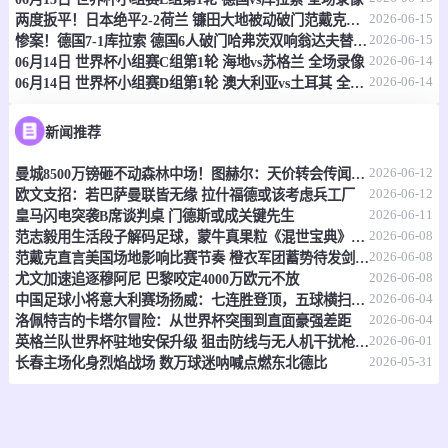
2026-06-15
两度扳平！日本绝平2-2荷兰 镰田大地被动破门范戴克世界杯首球
情报
2026-06-15
惨案！德国7-1库拉索 德国6人破门哈弗茨双响翁达夫替补1射2传
2026-06-14
06月14日 世界杯小组赛C组第1轮 海地vs苏格兰 全场录像
2026-06-14
06月14日 世界杯小组赛D组第1轮 澳大利亚vs土耳其 全场录像
06-15 21:00
即将开始
坦桑超
-
0
0
福斯特FC
科斯塔尔
新闻推荐
2026-06-12
曼城8500万镑砸不动森林中场！图赫尔：天价转会传闻反倒成了安德森的兴奋剂
情报
2026-06-12
欧文支招：若巴萨曼联皆无缘 拉什福德或该考虑兵工厂
2026-06-11
皇马闪电突袭B席谈判桌 门德斯或成关键先生
06-15 21:00
即将开始
坦桑超
2026-06-08
范志毅用生活段子解码足球，蒙牛真果粒《混世宝典》玩出新花样
2026-06-08
范戴克直言美国场地影响比赛节奏 橙衣军团蓄势待发剑指世界杯
-
0
0
福斯特FC
科斯塔尔
2026-06-08
尤文加速追逐穆阿尼 巴黎咬定4000万欧元不放
2026-06-04
中国足球小将意大利赛场扬威：七连胜登顶，五球横扫北欧豪门！
情报
2026-06-04
洛佩特吉的卡塔尔冒险：从世界杯突围到直面豪强差距
2026-06-01
英格兰队世界杯驻地安保升级 狙击防线与无人机干扰枪严阵以待
2026-05-31
长春主场化身烈焰战场 数万球迷呐喊点燃东北德比
06-15 21:00
即将开始
坦桑超
-
0
0
纳姆古戈俱乐部
福恩特