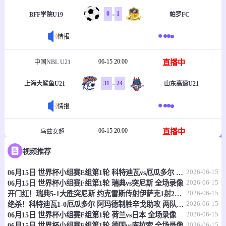
-
0
1
BFF学院U19
帕罗FC
情报
06-15 20:00
直播中
中国NBL U21
-
31
24
上海大鲨鱼U21
山东高速U21
情报
06-15 20:00
直播中
乌兹女超
视频推荐
-
1
2
塔什干火车头女足
克孜勒库姆女足
2026-06-15
06月15日 世界杯小组赛E组第1轮 科特迪瓦vs厄瓜多尔 全场录像
情报
2026-06-15
06月15日 世界杯小组赛F组第1轮 瑞典vs突尼斯 全场录像
2026-06-15
开门红！瑞典5-1大胜突尼斯 约克雷斯传射伊萨克1射2传阿亚里双响
06-15 20:30
直播中
乌兹职联
2026-06-15
绝杀！科特迪瓦1-0厄瓜多尔 阿玛德制胜辛戈助攻 两队4中门框
2026-06-15
06月15日 世界杯小组赛F组第1轮 荷兰vs日本 全场录像
-
0
0
费尔干纳FA
哈沃尔罕
2026-06-15
06月15日 世界杯小组赛E组第1轮 德国vs库拉索 全场录像