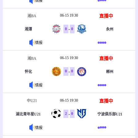
情报
06-15 19:30
直播中
湘BA
-
0
0
湘潭
永州
情报
06-15 19:30
直播中
湘BA
-
0
0
怀化
郴州
情报
06-15 19:30
直播中
中U21
-
2
0
湖北青年星U21
宁波俱乐部U21
情报