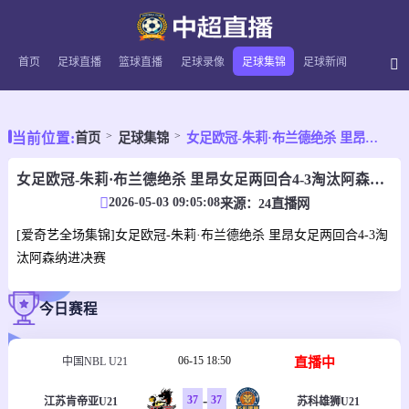
首页
足球直播
篮球直播
足球录像
足球集锦
足球新闻
当前位置:
首页
足球集锦
女足欧冠-朱莉·布兰德绝杀 里昂女足两回合4-3淘汰阿森纳进决赛
女足欧冠-朱莉·布兰德绝杀 里昂女足两回合4-3淘汰阿森纳进决赛
2026-05-03 09:05:08
来源：
24直播网
[爱奇艺全场集锦]女足欧冠-朱莉·布兰德绝杀 里昂女足两回合4-3淘
汰阿森纳进决赛
今日赛程
06-15 18:50
直播中
中国NBL U21
-
37
37
江苏肯帝亚U21
苏科雄狮U21