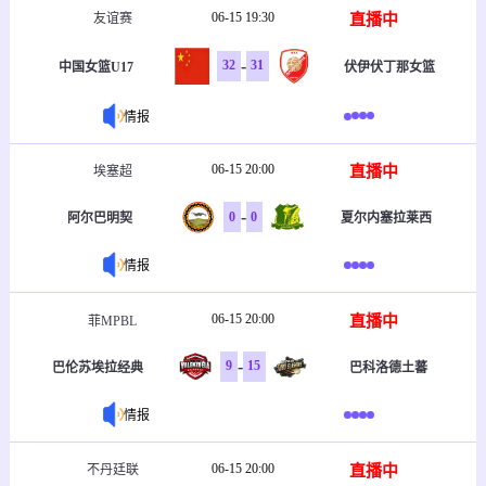
06-15 19:30
直播中
友谊赛
-
32
31
中国女篮U17
伏伊伏丁那女篮
情报
06-15 20:00
直播中
埃塞超
-
0
0
阿尔巴明契
夏尔内塞拉莱西
情报
06-15 20:00
直播中
菲MPBL
-
9
15
巴伦苏埃拉经典
巴科洛德土蕃
情报
06-15 20:00
直播中
不丹廷联