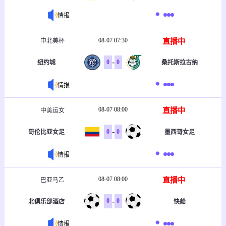
情报
08-07 07:30
直播中
中北美杯
-
0
0
纽约城
桑托斯拉古纳
情报
08-07 08:00
直播中
中美运女
-
0
0
哥伦比亚女足
墨西哥女足
情报
08-07 08:00
直播中
巴亚马乙
-
0
0
北俱乐部酒店
快船
情报