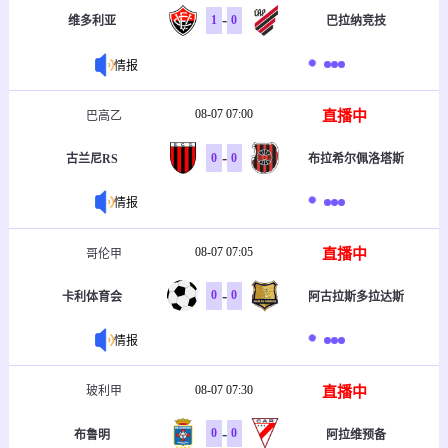
-
1
0
维多利亚
巴拉纳竞技
情报
08-07 07:00
直播中
巴高乙
-
0
0
古兰尼RS
布拉希尔佩洛塔斯
情报
08-07 07:05
直播中
哥伦甲
-
0
0
卡利体育会
阿古拉斯多拉达斯
情报
08-07 07:30
直播中
玻利甲
-
0
0
布鲁明
阿拉维预备