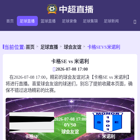
首页
足球直播
篮球直播
足球录像
足球集锦
足球新闻
当前位置:
首页
足球直播
球会友谊
卡格SEVS米诺利
卡格SE vs 米诺利
2026-07-08 17:00
在2026-07-08 17:00，精彩的球会友谊对决【卡格SE vs 米诺利】
将进行直播。喜爱球会友谊的球迷们，别忘了提前收藏本页面，确
保不错过这场精彩的比赛。
2026-07-08 17:00
0
VS
0
球会友谊
卡格SE
米诺利