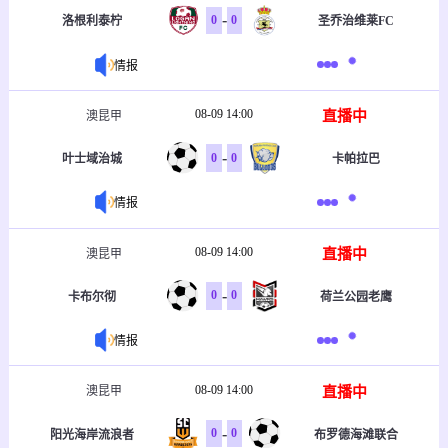
-
0
0
洛根利泰柠
圣乔治维莱FC
情报
08-09 14:00
直播中
澳昆甲
-
0
0
叶士域治城
卡帕拉巴
情报
08-09 14:00
直播中
澳昆甲
-
0
0
卡布尔彻
荷兰公园老鹰
情报
08-09 14:00
直播中
澳昆甲
-
0
0
阳光海岸流浪者
布罗德海滩联合