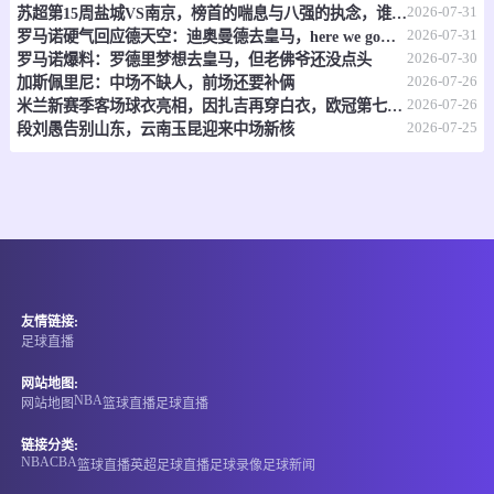
2026-07-31
苏超第15周盐城VS南京，榜首的喘息与八强的执念，谁先破局？
-
0
0
FC索伦托女足
珀斯红星女足
2026-07-31
罗马诺硬气回应德天空：迪奥曼德去皇马，here we go，别吵了！
2026-07-30
罗马诺爆料：罗德里梦想去皇马，但老佛爷还没点头
情报
2026-07-26
加斯佩里尼：中场不缺人，前场还要补俩
2026-07-26
米兰新赛季客场球衣亮相，因扎吉再穿白衣，欧冠第七冠二十周年纪念
08-09 15:00
直播中
2026-07-25
澳足总
段刘愚告别山东，云南玉昆迎来中场新核
-
0
0
布里斯班狮吼
悉尼FC
情报
08-09 15:30
直播中
贵州五峰杯
友情链接:
-
0
0
宏达宏兴
长顺八月
足球直播
情报
网站地图:
NBA
网站地图
篮球直播
足球直播
08-09 15:40
直播中
澳威女超
链接分类:
NBA
CBA
篮球直播
英超
足球直播
足球录像
足球新闻
-
0
0
悉尼奥林匹克女足
北方虎女足