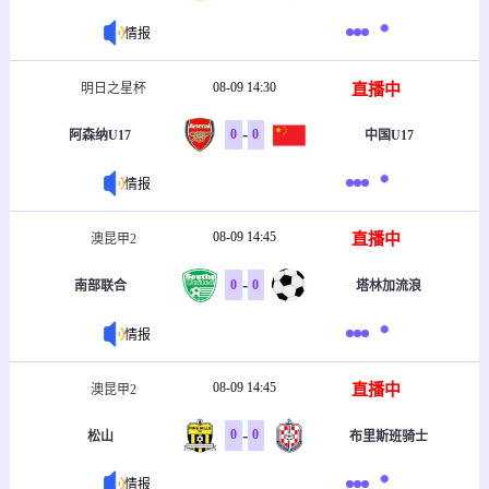
情报
08-09 14:30
直播中
明日之星杯
-
0
0
阿森纳U17
中国U17
情报
08-09 14:45
直播中
澳昆甲2
-
0
0
南部联合
塔林加流浪
情报
08-09 14:45
直播中
澳昆甲2
-
0
0
松山
布里斯班骑士
情报