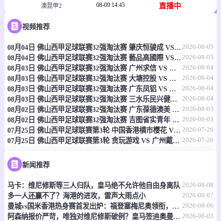
08-09 14:45
直播中
澳昆甲2
-
0
0
视频推荐
摩顿城精英后备队
米切尔顿
2026-08-05
08月04日 佛山西甲足球联赛32强淘汰赛 肇庆恒骏成 VS 三七互娱 全场录像
情报
2026-08-05
08月04日 佛山西甲足球联赛32强淘汰赛 藝品高國際 VS 湛江狂狼·粵辉能源 全场录像
2026-08-04
08月03日 佛山西甲足球联赛32强淘汰赛 广州求信 VS 顺德新青年 全场录像
08-09 14:50
直播中
澳威女超
2026-08-04
08月03日 佛山西甲足球联赛32强淘汰赛 大塘控股 VS 茂名市点都得 全场录像
2026-08-04
08月03日 佛山西甲足球联赛32强淘汰赛 广东凤铝 VS 湛江八部科技 全场录像
-
0
0
A.P.I.A莱洽德女足
格拉德斯维尔乌鸦女足
2026-08-04
08月03日 佛山西甲足球联赛32强淘汰赛 三水乐民兴健力宝 VS 中国澳门澳科精英 全场录像
2026-08-03
08月02日 佛山西甲足球联赛32强淘汰赛 广东葆德澳美 VS 白坭兴龙 全场录像
情报
2026-08-03
08月02日 佛山西甲足球联赛32强淘汰赛 吉图省实青年 VS 德兢艾捷斯 全场录像
2026-07-26
07月25日 佛山西甲足球联赛第3轮 中国香港横市樱花 VS 吉图省实青年 全场录像
2026-07-26
07月25日 佛山西甲足球联赛第3轮 贪玩游戏 VS 广州戴拿模 全场录像
08-09 15:00
直播中
澳西女超
-
0
0
尼兰西澳洲大学女足
西部足球中心女足
新闻推荐
2026-08-08
马卡：维尼修斯等三人归队，皇马绝不允许他自由身离队
情报
2026-08-07
多一人还赢不了？海港的进攻，雷声大雨点小
2026-08-06
曼城vs国米香港热身赛首发出炉：福登塞梅尼奥领衔，迪马尔科巴雷拉在列
08-09 15:00
直播中
澳西女超
2026-08-03
阿森纳报价严苛，唯独对维尼修斯破例？皇马签迪奥曼德，明摆着施压