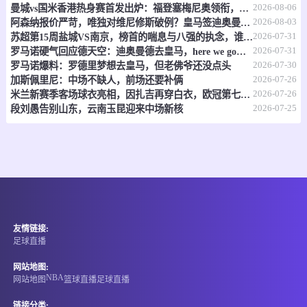
2026-08-06
曼城vs国米香港热身赛首发出炉：福登塞梅尼奥领衔，迪马尔科巴雷拉在列
08-09 02:30
直播中
球会友谊
2026-08-03
阿森纳报价严苛，唯独对维尼修斯破例？皇马签迪奥曼德，明摆着施压
2026-07-31
苏超第15周盐城VS南京，榜首的喘息与八强的执念，谁先破局？
-
0
0
皇家贝蒂斯
伯恩茅斯
2026-07-31
罗马诺硬气回应德天空：迪奥曼德去皇马，here we go，别吵了！
2026-07-30
罗马诺爆料：罗德里梦想去皇马，但老佛爷还没点头
情报
2026-07-26
加斯佩里尼：中场不缺人，前场还要补俩
2026-07-26
米兰新赛季客场球衣亮相，因扎吉再穿白衣，欧冠第七冠二十周年纪念
08-09 02:30
直播中
2026-07-25
球会友谊
段刘愚告别山东，云南玉昆迎来中场新核
-
0
0
卡利亚里
尼斯
情报
08-09 02:30
直播中
球会友谊
友情链接:
-
0
0
当贝尼托
艾斯马度华
足球直播
情报
网站地图:
NBA
网站地图
篮球直播
足球直播
08-09 02:30
直播中
球会友谊
链接分类: