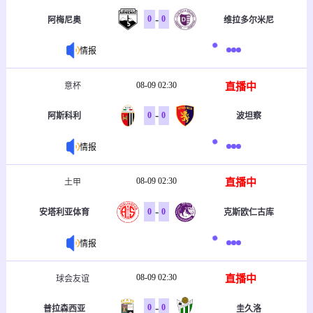
-
0
0
阿梅尼奥
维拉多尔米尼
情报
08-09 02:30
直播中
意杯
-
0
0
阿斯科利
波坦察
情报
08-09 02:30
直播中
土甲
-
0
0
安塔利亚体育
克斯欧仁古库
情报
08-09 02:30
直播中
球会友谊
-
0
0
普拉森西亚
圭久洛