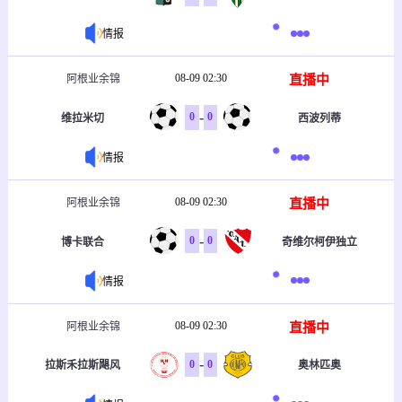
情报
08-09 02:30
直播中
阿根业余锦
-
0
0
维拉米切
西波列蒂
情报
08-09 02:30
直播中
阿根业余锦
-
0
0
博卡联合
奇维尔柯伊独立
情报
08-09 02:30
直播中
阿根业余锦
-
0
0
拉斯禾拉斯飓风
奥林匹奥