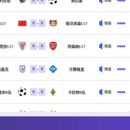
-
0
0
利狂怒
费拉瑟
情报
-
0
0
U17
勒沃库森U17
情报
-
0
0
竞技U17
阿森纳U17
情报
-
0
0
斯基克
汗腾格里
情报
-
0
0
塞米B队
卡拉特B队
情报
-
0
0
杰U19
阿萨纳U19
情报