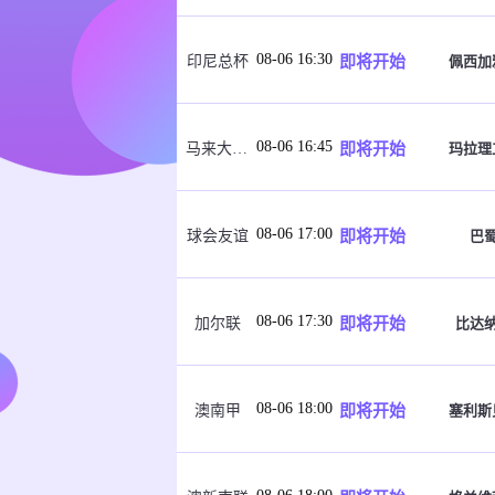
08-06 16:30
即将开始
佩西加
印尼总杯
08-06 16:45
即将开始
玛拉理
马来大学联
08-06 17:00
即将开始
巴
球会友谊
08-06 17:30
即将开始
比达
加尔联
08-06 18:00
即将开始
塞利斯
澳南甲