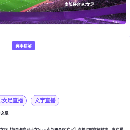
南部联合SC女足
赛事讲解
C女足直播
文字直播
C女足
0，澳昆女超【黄金海岸骑士女足 vs 南部联合SC女足】直播准时在线播放，喜欢看