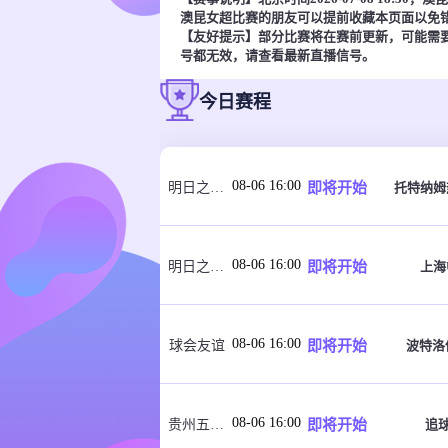
澳昆女超比赛的朋友可以提前收藏本页面以免
【友好提示】部分比赛将在赛前更新，可能需
号都无效，请查看最新直播信号。
今日赛程
08-06 16:00
即将开始
托特纳姆
明日之星杯
08-06 16:00
即将开始
上海
明日之星杯
08-06 16:00
即将开始
波特洛
球会友谊
08-06 16:00
即将开始
追
贵州五峰杯