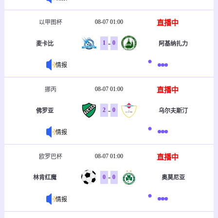
08-07 01:00
直播中
以甲图杯
-
1
0
麦卡比
阿基纳扎力
情报
08-07 01:00
直播中
挪丙
-
2
0
佛罗亚
乌尔夫斯汀
情报
08-07 01:00
直播中
欧罗巴杯
-
0
0
林肯红魔
奥莫尼亚
情报