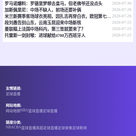
2026-07-30
罗马诺爆料：罗德里梦想去皇马，但老佛爷还没点头
-
1
0
基辅迪纳摩
卡拉巴克
2026-07-26
加斯佩里尼：中场不缺人，前场还要补俩
2026-07-26
米兰新赛季客场球衣亮相，因扎吉再穿白衣，欧冠第七冠二十周年纪念
情报
2026-07-25
段刘愚告别山东，云南玉昆迎来中场新核
2026-07-25
曼联瞄上法国中场科内，第三签就要来了？
08-07 01:00
直播中
2026-07-25
欧罗巴杯
托雷斯一剑封喉：进球献给4700万西班牙人
-
0
0
波兹南莱赫
克拉克斯维克
情报
08-07 01:00
直播中
欧协联
友情链接:
-
0
1
扎尔吉里斯
斯普利特海杜克
足球直播
情报
网站地图:
NBA
网站地图
篮球直播
足球直播
08-07 01:00
直播中
欧协联
链接分类:
NBA
CBA
篮球直播
英超
足球直播
足球录像
足球新闻
-
0
0
谢里夫
圣加仑