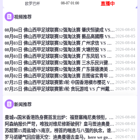
08-07 01:00
直播中
欧罗巴杯
-
0
0
视频推荐
萨尔茨堡
帕福斯
2026-08-05
08月04日 佛山西甲足球联赛32强淘汰赛 肇庆恒骏成 VS 三七互娱 全场录像
情报
2026-08-05
08月04日 佛山西甲足球联赛32强淘汰赛 藝品高國際 VS 湛江狂狼·粵辉能源 全场录像
2026-08-04
08月03日 佛山西甲足球联赛32强淘汰赛 广州求信 VS 顺德新青年 全场录像
08-07 01:00
直播中
欧协联
2026-08-04
08月03日 佛山西甲足球联赛32强淘汰赛 大塘控股 VS 茂名市点都得 全场录像
2026-08-04
08月03日 佛山西甲足球联赛32强淘汰赛 广东凤铝 VS 湛江八部科技 全场录像
-
0
0
哥德堡
根特
2026-08-04
08月03日 佛山西甲足球联赛32强淘汰赛 三水乐民兴健力宝 VS 中国澳门澳科精英 全场录像
2026-08-03
08月02日 佛山西甲足球联赛32强淘汰赛 广东葆德澳美 VS 白坭兴龙 全场录像
情报
2026-08-03
08月02日 佛山西甲足球联赛32强淘汰赛 吉图省实青年 VS 德兢艾捷斯 全场录像
2026-07-26
07月25日 佛山西甲足球联赛第3轮 中国香港横市樱花 VS 吉图省实青年 全场录像
2026-07-26
07月25日 佛山西甲足球联赛第3轮 贪玩游戏 VS 广州戴拿模 全场录像
08-07 01:00
直播中
欧协联
-
0
0
德布勒森尼
哥本哈根
新闻推荐
2026-08-06
情报
曼城vs国米香港热身赛首发出炉：福登塞梅尼奥领衔，迪马尔科巴雷拉在列
2026-08-03
阿森纳报价严苛，唯独对维尼修斯破例？皇马签迪奥曼德，明摆着施压
2026-07-31
苏超第15周盐城VS南京，榜首的喘息与八强的执念，谁先破局？
08-07 01:00
直播中
欧协联
2026-07-31
罗马诺硬气回应德天空：迪奥曼德去皇马，here we go，别吵了！