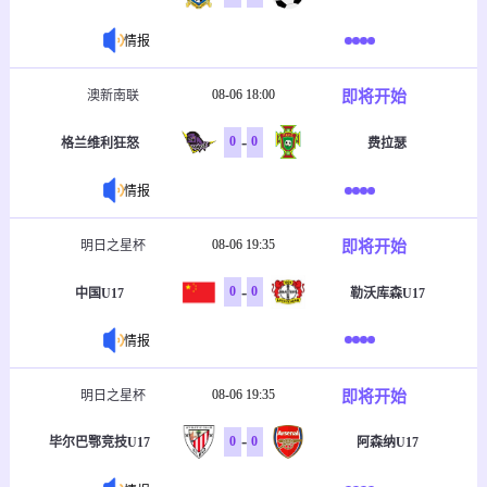
情报
08-06 18:00
即将开始
澳新南联
-
0
0
格兰维利狂怒
费拉瑟
情报
08-06 19:35
即将开始
明日之星杯
-
0
0
中国U17
勒沃库森U17
情报
08-06 19:35
即将开始
明日之星杯
-
0
0
毕尔巴鄂竞技U17
阿森纳U17