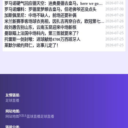
2026-07-31
罗马诺硬气回应德天空：迪奥曼德去皇马，here we go，别吵了！
08-06 20:00
即将开始
贵州五峰杯
2026-07-30
罗马诺爆料：罗德里梦想去皇马，但老佛爷还没点头
2026-07-26
加斯佩里尼：中场不缺人，前场还要补俩
-
0
0
半场兄弟
多元化
2026-07-26
米兰新赛季客场球衣亮相，因扎吉再穿白衣，欧冠第七冠二十周年纪念
2026-07-25
段刘愚告别山东，云南玉昆迎来中场新核
情报
2026-07-25
曼联瞄上法国中场科内，第三签就要来了？
2026-07-25
托雷斯一剑封喉：进球献给4700万西班牙人
08-06 20:30
即将开始
2026-07-25
挪威U19
莱默尔续约拜仁，这事儿定了！
-
0
0
利勒斯特罗姆U19
奥勒松U19
情报
08-06 20:30
即将开始
印尼总杯
友情链接:
-
0
0
万隆
帕尔斯巴亚
足球直播
情报
网站地图:
NBA
网站地图
篮球直播
足球直播
08-06 20:45
即将开始
莫桑冠
链接分类: