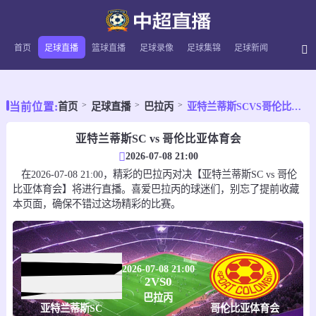
首页
足球直播
篮球直播
足球录像
足球集锦
足球新闻
当前位置:
首页
足球直播
巴拉丙
亚特兰蒂斯SCVS哥伦比亚体育会
亚特兰蒂斯SC vs 哥伦比亚体育会
2026-07-08 21:00
在2026-07-08 21:00，精彩的巴拉丙对决【亚特兰蒂斯SC vs 哥伦
比亚体育会】将进行直播。喜爱巴拉丙的球迷们，别忘了提前收藏
本页面，确保不错过这场精彩的比赛。
2026-07-08 21:00
2
VS
0
巴拉丙
亚特兰蒂斯SC
哥伦比亚体育会