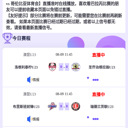
vs 哥伦比亚体育会】直播准时在线播放，喜欢看巴拉丙比赛的朋
友可以提前收藏本页面以免错过直播。
【友好提示】部分比赛将在赛前更新，可能需要您在比赛前再刷新
查看。 如果本页面比赛已经过期已经过期，或者以上信号都无
效，请查看最新直播信号。
今日赛程
08-09 11:45
直播中
澳昆U23
-
0
0
洛根利泰柠U23
圣乔治维拉翁U23
情报
08-09 11:45
直播中
澳昆U23
-
0
0
布里斯班前锋U23
瑞德兰茨联U23
情报