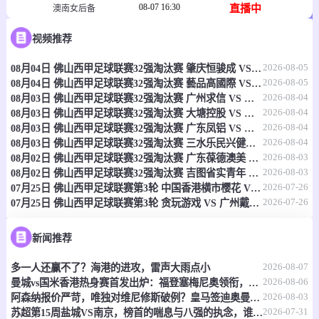
08-07 16:30
直播中
澳南女后备
-
0
0
视频推荐
南部足球中心女足后备队
阿德莱德大学女足后备队
2026-08-05
08月04日 佛山西甲足球联赛32强淘汰赛 肇庆恒骏成 VS 三七互娱 全场录像
情报
2026-08-05
08月04日 佛山西甲足球联赛32强淘汰赛 藝品高國際 VS 湛江狂狼·粵辉能源 全场录像
2026-08-04
08月03日 佛山西甲足球联赛32强淘汰赛 广州求信 VS 顺德新青年 全场录像
08-07 16:45
直播中
澳南超
2026-08-04
08月03日 佛山西甲足球联赛32强淘汰赛 大塘控股 VS 茂名市点都得 全场录像
2026-08-04
08月03日 佛山西甲足球联赛32强淘汰赛 广东凤铝 VS 湛江八部科技 全场录像
-
0
0
阿德莱德彗星
地铁之星
2026-08-04
08月03日 佛山西甲足球联赛32强淘汰赛 三水乐民兴健力宝 VS 中国澳门澳科精英 全场录像
2026-08-03
08月02日 佛山西甲足球联赛32强淘汰赛 广东葆德澳美 VS 白坭兴龙 全场录像
情报
2026-08-03
08月02日 佛山西甲足球联赛32强淘汰赛 吉图省实青年 VS 德兢艾捷斯 全场录像
2026-07-26
07月25日 佛山西甲足球联赛第3轮 中国香港横市樱花 VS 吉图省实青年 全场录像
2026-07-26
07月25日 佛山西甲足球联赛第3轮 贪玩游戏 VS 广州戴拿模 全场录像
08-07 17:00
直播中
不丹廷联
-
0
0
齐朗足球俱乐部
廷布联
新闻推荐
2026-08-07
多一人还赢不了？海港的进攻，雷声大雨点小
情报
2026-08-06
曼城vs国米香港热身赛首发出炉：福登塞梅尼奥领衔，迪马尔科巴雷拉在列
2026-08-03
阿森纳报价严苛，唯独对维尼修斯破例？皇马签迪奥曼德，明摆着施压
08-07 17:00
直播中
缅甸U20
2026-07-31
苏超第15周盐城VS南京，榜首的喘息与八强的执念，谁先破局？