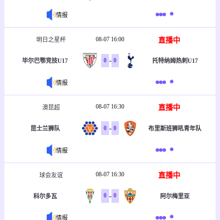
情报
08-07 16:00
直播中
明日之星杯
-
0
0
毕尔巴鄂竞技U17
托特纳姆热刺U17
情报
08-07 16:30
直播中
澳昆超
-
0
0
昆士兰狮队
布里斯班狮吼青年队
情报
08-07 16:30
直播中
球会友谊
-
0
0
科尔多瓦
阿尔梅里亚
情报