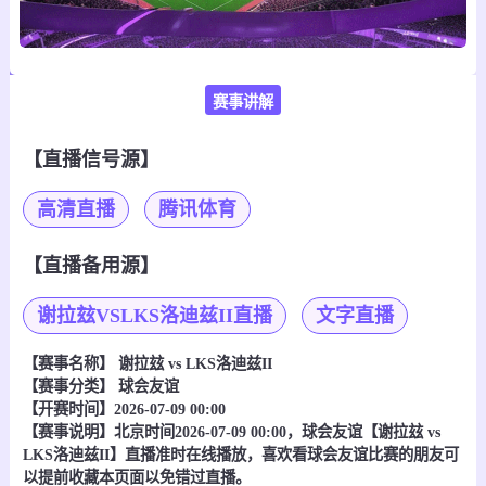
赛事讲解
【直播信号源】
高清直播
腾讯体育
【直播备用源】
谢拉玆VSLKS洛迪兹II直播
文字直播
【赛事名称】
谢拉玆 vs LKS洛迪兹II
【赛事分类】
球会友谊
【开赛时间】2026-07-09 00:00
【赛事说明】北京时间2026-07-09 00:00，球会友谊【谢拉玆 vs
LKS洛迪兹II】直播准时在线播放，喜欢看球会友谊比赛的朋友可
以提前收藏本页面以免错过直播。