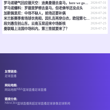
2026-07-31
罗马诺硬气回应德天空：迪奥曼德去皇马，here we go，别吵了！
-
0
0
亚大那保U20
治尼兰德U20
2026-07-30
罗马诺爆料：罗德里梦想去皇马，但老佛爷还没点头
2026-07-26
加斯佩里尼：中场不缺人，前场还要补俩
情报
2026-07-26
米兰新赛季客场球衣亮相，因扎吉再穿白衣，欧冠第七冠二十周年纪念
2026-07-25
段刘愚告别山东，云南玉昆迎来中场新核
08-07 17:00
直播中
2026-07-25
缅甸U20
曼联瞄上法国中场科内，第三签就要来了？
-
0
0
蒂察尔阿尔曼U20
米瓦迪U20
情报
08-07 17:00
直播中
缅甸U20
友情链接:
-
0
0
仰光联U20
汉达瓦底联U20
足球直播
情报
网站地图:
NBA
网站地图
篮球直播
足球直播
08-07 17:30
即将开始
球会友谊
链接分类:
NBA
CBA
篮球直播
英超
足球直播
足球录像
足球新闻
-
0
0
桑坦德竞技
希洪竞技