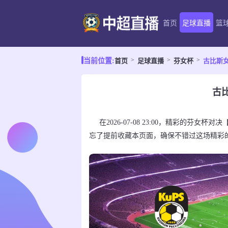
首页
足球直播
篮
首页
足球直播
芬女杯
古比斯女
当前位置:
古比
在2026-07-08 23:00，精彩的芬
忘了提前收藏本页面，确保不错过这场精彩