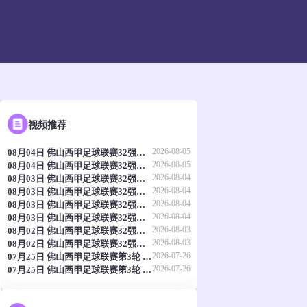
视频推荐
2026-08-05
08月04日 佛山西甲足球联赛32强淘汰赛 肇庆恒骏成 VS 三七互娱 全场录像
2026-08-05
08月04日 佛山西甲足球联赛32强淘汰赛 藝品高國際 VS 湛江狂狼·粵辉能源 全场录像
2026-08-04
08月03日 佛山西甲足球联赛32强淘汰赛 广州求信 VS 顺德新青年 全场录像
2026-08-04
08月03日 佛山西甲足球联赛32强淘汰赛 大塘控股 VS 茂名市点都得 全场录像
2026-08-04
08月03日 佛山西甲足球联赛32强淘汰赛 广东凤铝 VS 湛江八部科技 全场录像
2026-08-04
08月03日 佛山西甲足球联赛32强淘汰赛 三水乐民兴健力宝 VS 中国澳门澳科精英 全场录像
2026-08-03
08月02日 佛山西甲足球联赛32强淘汰赛 广东葆德澳美 VS 白坭兴龙 全场录像
2026-08-03
08月02日 佛山西甲足球联赛32强淘汰赛 吉图省实青年 VS 德兢艾捷斯 全场录像
2026-07-26
07月25日 佛山西甲足球联赛第3轮 中国香港横市樱花 VS 吉图省实青年 全场录像
2026-07-26
07月25日 佛山西甲足球联赛第3轮 贪玩游戏 VS 广州戴拿模 全场录像