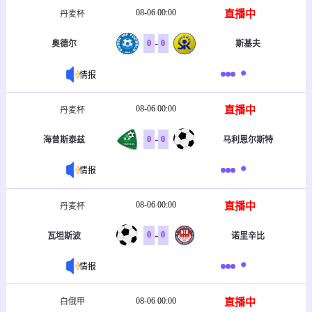
08-06 00:00
直播中
丹麦杯
-
0
0
奥德尔
斯基夫
情报
08-06 00:00
直播中
丹麦杯
-
0
0
海曾斯泰兹
马利恩尔斯特
情报
08-06 00:00
直播中
丹麦杯
-
0
0
瓦坦斯波
诺里辛比
情报
08-06 00:00
直播中
白俄甲