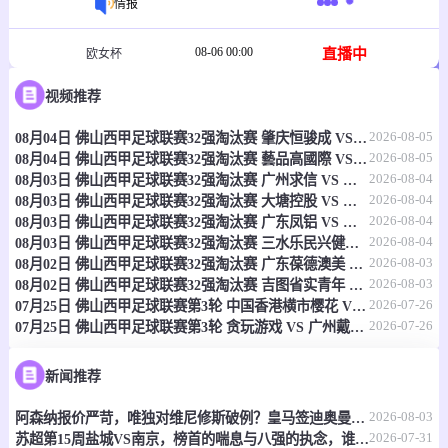
情报
08-06 00:00
直播中
欧女杯
-
0
0
视频推荐
圣珀尔滕女足
年青人女足
2026-08-05
08月04日 佛山西甲足球联赛32强淘汰赛 肇庆恒骏成 VS 三七互娱 全场录像
情报
2026-08-05
08月04日 佛山西甲足球联赛32强淘汰赛 藝品高國際 VS 湛江狂狼·粵辉能源 全场录像
2026-08-04
08月03日 佛山西甲足球联赛32强淘汰赛 广州求信 VS 顺德新青年 全场录像
08-06 00:00
直播中
爱沙杯
2026-08-04
08月03日 佛山西甲足球联赛32强淘汰赛 大塘控股 VS 茂名市点都得 全场录像
2026-08-04
08月03日 佛山西甲足球联赛32强淘汰赛 广东凤铝 VS 湛江八部科技 全场录像
-
0
0
绍埃营地
哈留足球学院U21
2026-08-04
08月03日 佛山西甲足球联赛32强淘汰赛 三水乐民兴健力宝 VS 中国澳门澳科精英 全场录像
2026-08-03
08月02日 佛山西甲足球联赛32强淘汰赛 广东葆德澳美 VS 白坭兴龙 全场录像
情报
2026-08-03
08月02日 佛山西甲足球联赛32强淘汰赛 吉图省实青年 VS 德兢艾捷斯 全场录像
2026-07-26
07月25日 佛山西甲足球联赛第3轮 中国香港横市樱花 VS 吉图省实青年 全场录像
2026-07-26
07月25日 佛山西甲足球联赛第3轮 贪玩游戏 VS 广州戴拿模 全场录像
08-06 00:00
直播中
爱沙女甲
-
0
0
派德女足
科罗拉女足
新闻推荐
2026-08-03
情报
阿森纳报价严苛，唯独对维尼修斯破例？皇马签迪奥曼德，明摆着施压
2026-07-31
苏超第15周盐城VS南京，榜首的喘息与八强的执念，谁先破局？