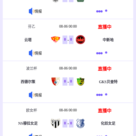
情报
08-06 00:00
直播中
芬乙
-
0
0
云塔
中新地
情报
08-06 00:00
直播中
波兰杯
-
0
0
西德尔策
GKS贝查特
情报
08-06 00:00
直播中
欧女杯
-
0
0
NS穆拉女足
化奴女足