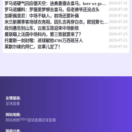
2026-07-31
罗马诺硬气回应德天空：迪奥曼德去皇马，here we go，别吵了！
08-06 00:00
直播中
国际友谊
2026-07-30
罗马诺爆料：罗德里梦想去皇马，但老佛爷还没点头
2026-07-26
加斯佩里尼：中场不缺人，前场还要补俩
-
0
0
哥斯达黎加U17
萨尔瓦多U17
2026-07-26
米兰新赛季客场球衣亮相，因扎吉再穿白衣，欧冠第七冠二十周年纪念
2026-07-25
段刘愚告别山东，云南玉昆迎来中场新核
情报
2026-07-25
曼联瞄上法国中场科内，第三签就要来了？
2026-07-25
托雷斯一剑封喉：进球献给4700万西班牙人
08-06 00:00
直播中
2026-07-25
挪威U19
莱默尔续约拜仁，这事儿定了！
-
0
0
斯塔贝克U19
费德列斯达U19
情报
08-06 00:00
直播中
挪威U19
友情链接:
-
0
0
利勒斯特罗姆U19
奥勒松U19
足球直播
情报
网站地图:
NBA
网站地图
篮球直播
足球直播
08-06 00:00
直播中
国际友谊
链接分类: