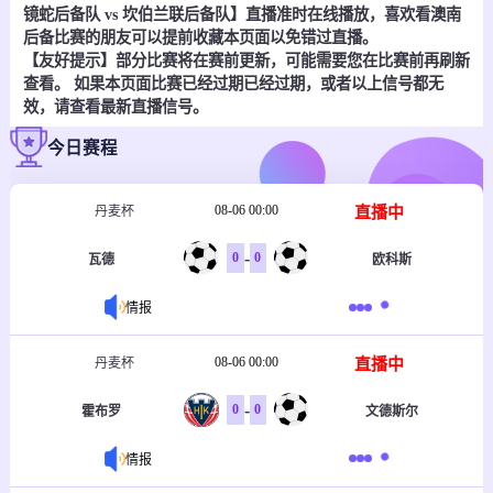
镜蛇后备队 vs 坎伯兰联后备队】直播准时在线播放，喜欢看澳南
后备比赛的朋友可以提前收藏本页面以免错过直播。
【友好提示】部分比赛将在赛前更新，可能需要您在比赛前再刷新
查看。 如果本页面比赛已经过期已经过期，或者以上信号都无
效，请查看最新直播信号。
今日赛程
08-06 00:00
直播中
丹麦杯
-
0
0
瓦德
欧科斯
情报
08-06 00:00
直播中
丹麦杯
-
0
0
霍布罗
文德斯尔
情报