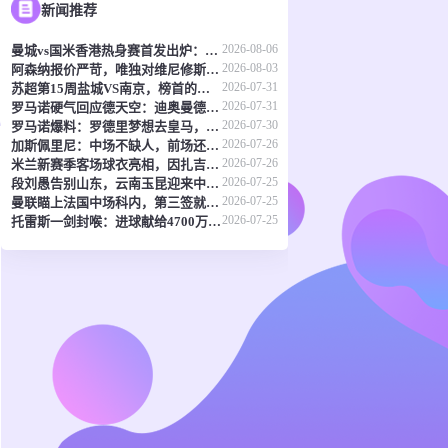
新闻推荐
2026-08-06
曼城vs国米香港热身赛首发出炉：福登塞梅尼奥领衔，迪马尔科巴雷拉在列
2026-08-03
阿森纳报价严苛，唯独对维尼修斯破例？皇马签迪奥曼德，明摆着施压
2026-07-31
苏超第15周盐城VS南京，榜首的喘息与八强的执念，谁先破局？
2026-07-31
罗马诺硬气回应德天空：迪奥曼德去皇马，here we go，别吵了！
2026-07-30
罗马诺爆料：罗德里梦想去皇马，但老佛爷还没点头
2026-07-26
加斯佩里尼：中场不缺人，前场还要补俩
2026-07-26
米兰新赛季客场球衣亮相，因扎吉再穿白衣，欧冠第七冠二十周年纪念
2026-07-25
段刘愚告别山东，云南玉昆迎来中场新核
2026-07-25
曼联瞄上法国中场科内，第三签就要来了？
2026-07-25
托雷斯一剑封喉：进球献给4700万西班牙人