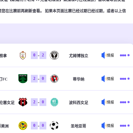
。
要您在比赛前再刷新查看。 如果本页面比赛已经过期已经过期，或者以上信
-
0
2
根拿
尤姆博独立
情报
-
2
0
汀FC
蒂华纳
情报
-
2
0
伦塞女足
波科西女足
情报
-
0
0
哥美洲
圣地亚哥
情报