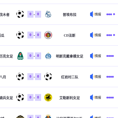
-
0
0
伐木者
普埃布拉
情报
-
0
0
塔瓜
CD法斯
情报
-
0
0
历克女足
明斯克戴拿模女足
情报
-
0
0
八月
红岩村二队
情报
-
0
0
骑兵女足
艾勒斯利女足
情报