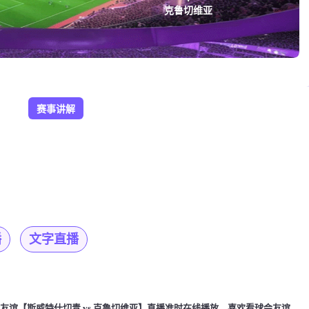
克鲁切维亚
赛事讲解
播
文字直播
30，球会友谊【斯威特什切青 vs 克鲁切维亚】直播准时在线播放，喜欢看球会友谊