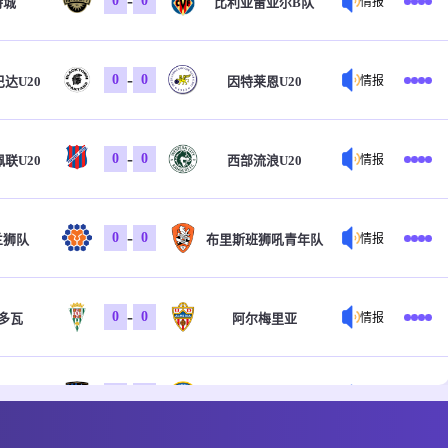
-
0
0
特城
比利亚雷亚尔B队
情报
-
0
0
达U20
因特莱恩U20
情报
-
0
0
联U20
西部流浪U20
情报
-
0
0
兰狮队
布里斯班狮吼青年队
情报
-
0
0
多瓦
阿尔梅里亚
情报
-
0
0
阿德莱科梅兹女足后备队
索尔兹伯里国际女足后备队
情报