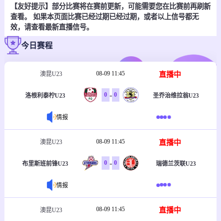
【友好提示】部分比赛将在赛前更新，可能需要您在比赛前再刷新
查看。 如果本页面比赛已经过期已经过期，或者以上信号都无
效，请查看最新直播信号。
今日赛程
08-09 11:45
直播中
澳昆U23
-
0
0
洛根利泰柠U23
圣乔治维拉翁U23
情报
08-09 11:45
直播中
澳昆U23
-
0
0
布里斯班前锋U23
瑞德兰茨联U23
情报
08-09 11:45
直播中
澳昆U23