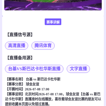
赛事讲解
【直播信号源】
高清直播
腾讯体育
【直播备用源】
台基VS斯巴达卡杜华斯直播
文字直播
【赛事名称】
台基 vs 斯巴达卡杜华斯
【赛事分类】
球会友谊
【开赛时间】2026-07-08 17:00
【赛事说明】北京时间2026-07-08 17:00，球会友谊【台基 vs 斯巴
达卡杜华斯】直播准时在线播放，喜欢看球会友谊比赛的朋友可以
提前收藏本页面以免错过直播。