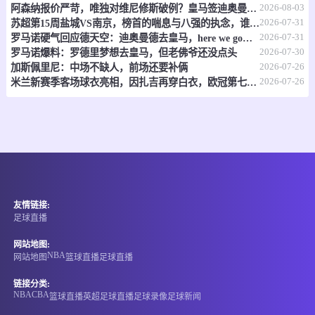
2026-08-03
阿森纳报价严苛，唯独对维尼修斯破例？皇马签迪奥曼德，明摆着施压
-
0
0
上海海港U21
湖北青年星U21
2026-07-31
苏超第15周盐城VS南京，榜首的喘息与八强的执念，谁先破局？
2026-07-31
罗马诺硬气回应德天空：迪奥曼德去皇马，here we go，别吵了！
情报
2026-07-30
罗马诺爆料：罗德里梦想去皇马，但老佛爷还没点头
2026-07-26
加斯佩里尼：中场不缺人，前场还要补俩
08-10 20:00
2026-07-26
即将开始
乌兹甲
米兰新赛季客场球衣亮相，因扎吉再穿白衣，欧冠第七冠二十周年纪念
-
0
0
洛钦
奇兹里克FC
情报
08-10 20:00
即将开始
阿美超
友情链接:
-
0
0
BKMA
艾拉斯克特
足球直播
情报
网站地图:
NBA
网站地图
篮球直播
足球直播
08-10 20:00
即将开始
贵州五峰杯
链接分类:
NBA
CBA
篮球直播
英超
足球直播
足球录像
足球新闻
-
0
0
团坡村
竞驰队