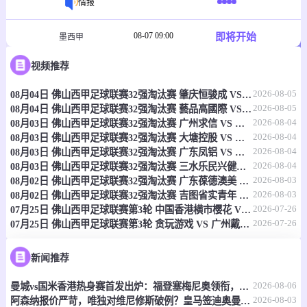
情报
08-07 09:00
即将开始
墨西甲
-
0
0
视频推荐
多拉多斯
扎卡特卡斯
2026-08-05
08月04日 佛山西甲足球联赛32强淘汰赛 肇庆恒骏成 VS 三七互娱 全场录像
情报
2026-08-05
08月04日 佛山西甲足球联赛32强淘汰赛 藝品高國際 VS 湛江狂狼·粵辉能源 全场录像
2026-08-04
08月03日 佛山西甲足球联赛32强淘汰赛 广州求信 VS 顺德新青年 全场录像
08-07 09:00
即将开始
墨西甲
2026-08-04
08月03日 佛山西甲足球联赛32强淘汰赛 大塘控股 VS 茂名市点都得 全场录像
2026-08-04
08月03日 佛山西甲足球联赛32强淘汰赛 广东凤铝 VS 湛江八部科技 全场录像
-
0
0
哥达拿查拉大学
克雷卡米诺斯
2026-08-04
08月03日 佛山西甲足球联赛32强淘汰赛 三水乐民兴健力宝 VS 中国澳门澳科精英 全场录像
2026-08-03
08月02日 佛山西甲足球联赛32强淘汰赛 广东葆德澳美 VS 白坭兴龙 全场录像
情报
2026-08-03
08月02日 佛山西甲足球联赛32强淘汰赛 吉图省实青年 VS 德兢艾捷斯 全场录像
2026-07-26
07月25日 佛山西甲足球联赛第3轮 中国香港横市樱花 VS 吉图省实青年 全场录像
2026-07-26
07月25日 佛山西甲足球联赛第3轮 贪玩游戏 VS 广州戴拿模 全场录像
08-07 09:00
即将开始
中北美杯
-
0
0
奥斯汀FC
蒂华纳
新闻推荐
2026-08-06
情报
曼城vs国米香港热身赛首发出炉：福登塞梅尼奥领衔，迪马尔科巴雷拉在列
2026-08-03
阿森纳报价严苛，唯独对维尼修斯破例？皇马签迪奥曼德，明摆着施压