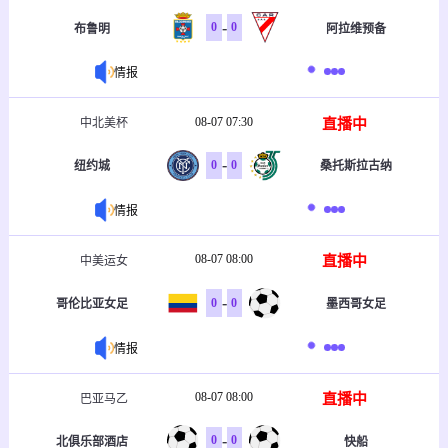
-
0
0
布鲁明
阿拉维预备
情报
08-07 07:30
直播中
中北美杯
-
0
0
纽约城
桑托斯拉古纳
情报
08-07 08:00
直播中
中美运女
-
0
0
哥伦比亚女足
墨西哥女足
情报
08-07 08:00
直播中
巴亚马乙
-
0
0
北俱乐部酒店
快船