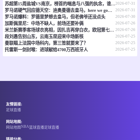
2026-07-31
苏超第15周盐城VS南京，榜首的喘息与八强的执念，谁先破局？
08-07 09:00
即将开始
巴马全联
2026-07-31
罗马诺硬气回应德天空：迪奥曼德去皇马，here we go，别吵了！
2026-07-30
罗马诺爆料：罗德里梦想去皇马，但老佛爷还没点头
-
0
0
阿卡德锦标
圣米格利托体育后备队
2026-07-26
加斯佩里尼：中场不缺人，前场还要补俩
2026-07-26
米兰新赛季客场球衣亮相，因扎吉再穿白衣，欧冠第七冠二十周年纪念
情报
2026-07-25
段刘愚告别山东，云南玉昆迎来中场新核
2026-07-25
曼联瞄上法国中场科内，第三签就要来了？
08-07 09:00
即将开始
2026-07-25
巴马全联
托雷斯一剑封喉：进球献给4700万西班牙人
-
0
0
维拉加斯后备队
拉法米利亚FC
情报
08-07 09:00
即将开始
贵州五峰杯
友情链接:
-
0
0
宏达宏兴
城发集团
足球直播
情报
网站地图:
NBA
网站地图
篮球直播
足球直播
08-07 09:10
即将开始
哥伦乙
链接分类: