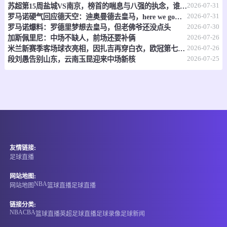
2026-07-31
苏超第15周盐城VS南京，榜首的喘息与八强的执念，谁先破局？
-
0
0
格尔德恩
DVS厄梅洛
2026-07-31
罗马诺硬气回应德天空：迪奥曼德去皇马，here we go，别吵了！
2026-07-30
罗马诺爆料：罗德里梦想去皇马，但老佛爷还没点头
情报
2026-07-26
加斯佩里尼：中场不缺人，前场还要补俩
2026-07-26
米兰新赛季客场球衣亮相，因扎吉再穿白衣，欧冠第七冠二十周年纪念
08-08 20:30
直播中
2026-07-25
马维超
段刘愚告别山东，云南玉昆迎来中场新核
-
0
0
元素
蓝鹰
情报
08-08 20:30
直播中
马维超
友情链接:
-
0
0
克里克SC
银色射手
足球直播
情报
网站地图:
NBA
网站地图
篮球直播
足球直播
08-08 20:30
直播中
巴青联
链接分类:
NBA
CBA
篮球直播
英超
足球直播
足球录像
足球新闻
-
0
0
卡尔拉青年队
CEFAT蒂罗尔U20