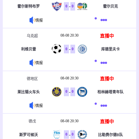
-
0
0
霍尔斯特布罗
霍尔贝克
情报
08-08 20:30
直播中
乌克超
-
0
0
利维贝雷
库德里夫卡
情报
08-08 20:30
直播中
德地区
-
0
0
莱比锡火车头
柏林赫塔青年队
情报
08-08 20:30
直播中
德戊
-
0
0
斯罗可候沃
比勒费尔德B队