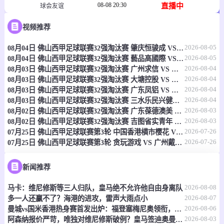
08-08 20:30
直播中
球会友谊
-
0
0
视频推荐
真尼梅顿
哈登堡
2026-08-05
08月04日 佛山西甲足球联赛32强淘汰赛 肇庆恒骏成 VS 三七互娱 全场录像
情报
2026-08-05
08月04日 佛山西甲足球联赛32强淘汰赛 藝品高國際 VS 湛江狂狼·粵辉能源 全场录像
2026-08-04
08月03日 佛山西甲足球联赛32强淘汰赛 广州求信 VS 顺德新青年 全场录像
08-08 20:30
直播中
球会友谊
2026-08-04
08月03日 佛山西甲足球联赛32强淘汰赛 大塘控股 VS 茂名市点都得 全场录像
2026-08-04
08月03日 佛山西甲足球联赛32强淘汰赛 广东凤铝 VS 湛江八部科技 全场录像
-
0
0
诺德韦克
特莱弗斯
2026-08-04
08月03日 佛山西甲足球联赛32强淘汰赛 三水乐民兴健力宝 VS 中国澳门澳科精英 全场录像
2026-08-03
08月02日 佛山西甲足球联赛32强淘汰赛 广东葆德澳美 VS 白坭兴龙 全场录像
情报
2026-08-03
08月02日 佛山西甲足球联赛32强淘汰赛 吉图省实青年 VS 德兢艾捷斯 全场录像
2026-07-26
07月25日 佛山西甲足球联赛第3轮 中国香港横市樱花 VS 吉图省实青年 全场录像
2026-07-26
07月25日 佛山西甲足球联赛第3轮 贪玩游戏 VS 广州戴拿模 全场录像
08-08 20:30
直播中
球会友谊
-
0
0
伊素美禾祖斯
艾维
新闻推荐
2026-08-08
马卡：维尼修斯等三人归队，皇马绝不允许他自由身离队
情报
2026-08-07
多一人还赢不了？海港的进攻，雷声大雨点小
2026-08-06
曼城vs国米香港热身赛首发出炉：福登塞梅尼奥领衔，迪马尔科巴雷拉在列
08-08 20:30
直播中
球会友谊
2026-08-03
阿森纳报价严苛，唯独对维尼修斯破例？皇马签迪奥曼德，明摆着施压