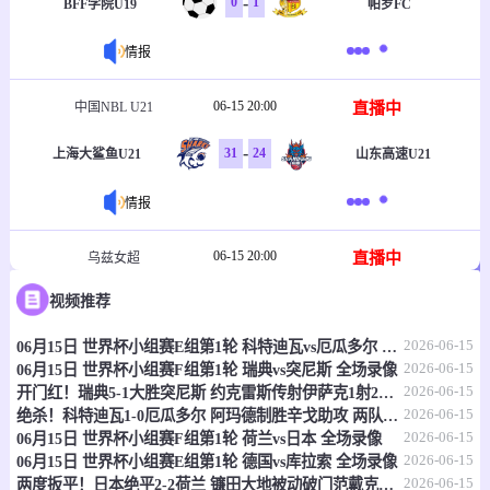
-
0
1
BFF学院U19
帕罗FC
情报
06-15 20:00
直播中
中国NBL U21
-
31
24
上海大鲨鱼U21
山东高速U21
情报
06-15 20:00
直播中
乌兹女超
视频推荐
-
1
2
塔什干火车头女足
克孜勒库姆女足
2026-06-15
06月15日 世界杯小组赛E组第1轮 科特迪瓦vs厄瓜多尔 全场录像
情报
2026-06-15
06月15日 世界杯小组赛F组第1轮 瑞典vs突尼斯 全场录像
2026-06-15
开门红！瑞典5-1大胜突尼斯 约克雷斯传射伊萨克1射2传阿亚里双响
06-15 20:30
直播中
乌兹职联
2026-06-15
绝杀！科特迪瓦1-0厄瓜多尔 阿玛德制胜辛戈助攻 两队4中门框
2026-06-15
06月15日 世界杯小组赛F组第1轮 荷兰vs日本 全场录像
-
0
0
费尔干纳FA
哈沃尔罕
2026-06-15
06月15日 世界杯小组赛E组第1轮 德国vs库拉索 全场录像
2026-06-15
两度扳平！日本绝平2-2荷兰 镰田大地被动破门范戴克世界杯首球