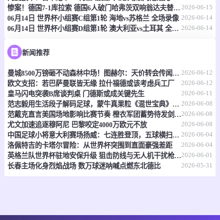
情报
2026-06-15
惨案！德国7-1库拉索 德国6人破门哈弗茨双响翁达夫替补1射2传
2026-06-14
06月14日 世界杯小组赛C组第1轮 海地vs苏格兰 全场录像
2026-06-14
06月14日 世界杯小组赛D组第1轮 澳大利亚vs土耳其 全场录像
06-15 21:00
即将开始
坦桑超
-
0
0
福斯特FC
科斯塔尔
新闻推荐
2026-06-12
曼城8500万镑砸不动森林中场！图赫尔：天价转会传闻反倒成了安德森的兴奋剂
情报
2026-06-12
欧文支招：若巴萨曼联皆无缘 拉什福德或该考虑兵工厂
2026-06-11
皇马闪电突袭B席谈判桌 门德斯或成关键先生
06-15 21:00
即将开始
坦桑超
2026-06-08
范志毅用生活段子解码足球，蒙牛真果粒《混世宝典》玩出新花样
2026-06-08
范戴克直言美国场地影响比赛节奏 橙衣军团蓄势待发剑指世界杯
-
0
0
福斯特FC
科斯塔尔
2026-06-08
尤文加速追逐穆阿尼 巴黎咬定4000万欧元不放
2026-06-04
中国足球小将意大利赛场扬威：七连胜登顶，五球横扫北欧豪门！
情报
2026-06-04
洛佩特吉的卡塔尔冒险：从世界杯突围到直面豪强差距
2026-06-01
英格兰队世界杯驻地安保升级 狙击防线与无人机干扰枪严阵以待
2026-05-31
长春主场化身烈焰战场 数万球迷呐喊点燃东北德比
06-15 21:00
即将开始
坦桑超
-
0
0
纳姆古戈俱乐部
福恩特
情报