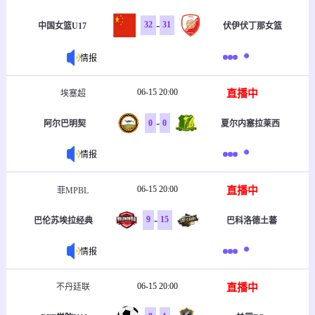
-
32
31
中国女篮U17
伏伊伏丁那女篮
情报
06-15 20:00
直播中
埃塞超
-
0
0
阿尔巴明契
夏尔内塞拉莱西
情报
06-15 20:00
直播中
菲MPBL
-
9
15
巴伦苏埃拉经典
巴科洛德土蕃
情报
06-15 20:00
直播中
不丹廷联