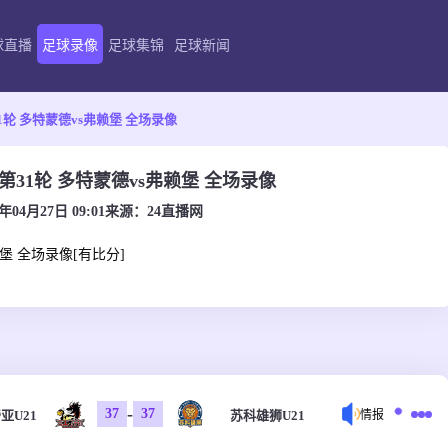
球直播
足球录像
足球集锦
足球新闻
31轮 多特蒙德vs弗赖堡 全场录像
甲第31轮 多特蒙德vs弗赖堡 全场录像
6年04月27日 09:01
来源：
24直播网
赖堡 全场录像[有比分]
-
37
37
亚U21
苏科雄狮U21
情报