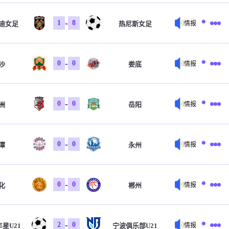
-
1
8
迪女足
热尼斯女足
情报
-
0
0
沙
娄底
情报
-
0
0
洲
岳阳
情报
-
0
0
潭
永州
情报
-
0
0
化
郴州
情报
-
2
0
星U21
宁波俱乐部U21
情报