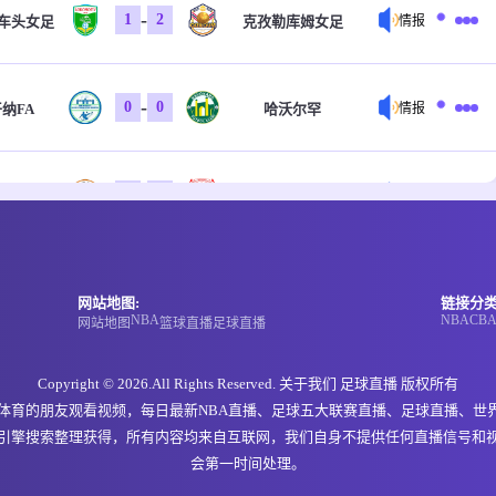
-
1
2
车头女足
克孜勒库姆女足
情报
-
0
0
纳FA
哈沃尔罕
情报
-
0
0
特FC
科斯塔尔
情报
-
0
0
特FC
科斯塔尔
情报
网站地图:
链接分类
NBA
NBA
CB
网站地图
篮球直播
足球直播
-
0
0
戈俱乐部
福恩特
情报
Copyright © 2026.All Rights Reserved. 关于我们
足球直播
版权所有
欢体育的朋友观看视频，每日最新NBA直播、足球五大联赛直播、足球直播、世
引擎搜索整理获得，所有内容均来自互联网，我们自身不提供任何直播信号和
-
0
0
玛市
NIGD银行
情报
会第一时间处理。