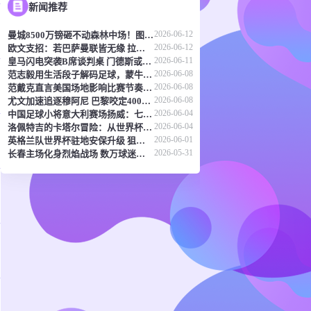
新闻推荐
2026-06-12
曼城8500万镑砸不动森林中场！图赫尔：天价转会传闻反倒成了安德森的兴奋剂
2026-06-12
欧文支招：若巴萨曼联皆无缘 拉什福德或该考虑兵工厂
2026-06-11
皇马闪电突袭B席谈判桌 门德斯或成关键先生
2026-06-08
范志毅用生活段子解码足球，蒙牛真果粒《混世宝典》玩出新花样
2026-06-08
范戴克直言美国场地影响比赛节奏 橙衣军团蓄势待发剑指世界杯
2026-06-08
尤文加速追逐穆阿尼 巴黎咬定4000万欧元不放
2026-06-04
中国足球小将意大利赛场扬威：七连胜登顶，五球横扫北欧豪门！
2026-06-04
洛佩特吉的卡塔尔冒险：从世界杯突围到直面豪强差距
2026-06-01
英格兰队世界杯驻地安保升级 狙击防线与无人机干扰枪严阵以待
2026-05-31
长春主场化身烈焰战场 数万球迷呐喊点燃东北德比