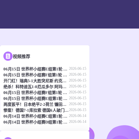
视频推荐
2026-06-15
06月15日 世界杯小组赛E组第1轮 科特迪瓦vs厄瓜多尔 全场录像
2026-06-15
06月15日 世界杯小组赛F组第1轮 瑞典vs突尼斯 全场录像
2026-06-15
开门红！瑞典5-1大胜突尼斯 约克雷斯传射伊萨克1射2传阿亚里双响
2026-06-15
绝杀！科特迪瓦1-0厄瓜多尔 阿玛德制胜辛戈助攻 两队4中门框
2026-06-15
06月15日 世界杯小组赛F组第1轮 荷兰vs日本 全场录像
2026-06-15
06月15日 世界杯小组赛E组第1轮 德国vs库拉索 全场录像
2026-06-15
两度扳平！日本绝平2-2荷兰 镰田大地被动破门范戴克世界杯首球
2026-06-15
惨案！德国7-1库拉索 德国6人破门哈弗茨双响翁达夫替补1射2传
2026-06-14
06月14日 世界杯小组赛C组第1轮 海地vs苏格兰 全场录像
2026-06-14
06月14日 世界杯小组赛D组第1轮 澳大利亚vs土耳其 全场录像