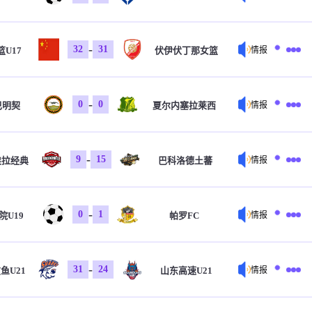
-
32
31
U17
伏伊伏丁那女篮
情报
-
0
0
巴明契
夏尔内塞拉莱西
情报
-
9
15
埃拉经典
巴科洛德土蕃
情报
-
0
1
院U19
帕罗FC
情报
-
31
24
鱼U21
山东高速U21
情报