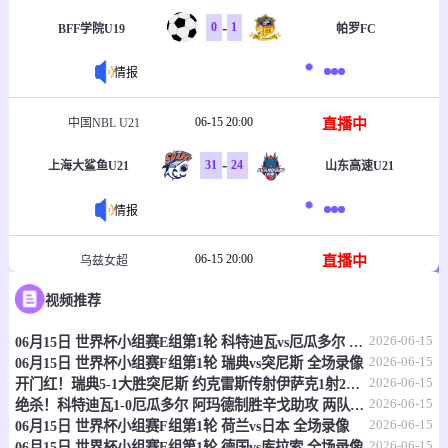
-
0
1
BFF学院U19
帕罗FC
情报
06-15 20:00
直播中
中国NBL U21
-
31
24
上海大鲨鱼U21
山东高速U21
情报
06-15 20:00
直播中
乌兹女超
视频推荐
-
1
2
塔什干火车头女足
克孜勒库姆女足
2026-06-15
06月15日 世界杯小组赛E组第1轮 科特迪瓦vs厄瓜多尔 全场录像
情报
2026-06-15
06月15日 世界杯小组赛F组第1轮 瑞典vs突尼斯 全场录像
2026-06-15
开门红！瑞典5-1大胜突尼斯 约克雷斯传射伊萨克1射2传阿亚里双响
06-15 20:30
直播中
乌兹职联
2026-06-15
绝杀！科特迪瓦1-0厄瓜多尔 阿玛德制胜辛戈助攻 两队4中门框
2026-06-15
06月15日 世界杯小组赛F组第1轮 荷兰vs日本 全场录像
-
0
0
费尔干纳FA
哈沃尔罕
2026-06-15
06月15日 世界杯小组赛E组第1轮 德国vs库拉索 全场录像