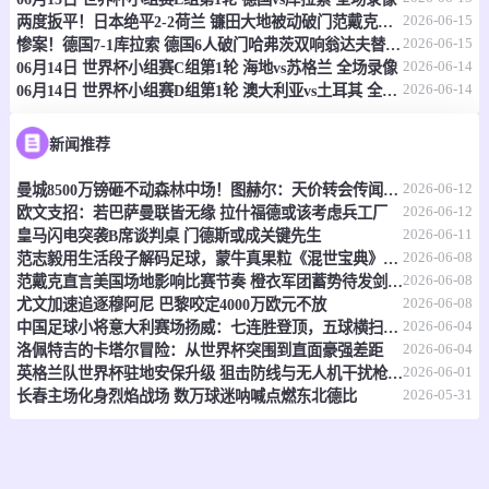
2026-06-15
两度扳平！日本绝平2-2荷兰 镰田大地被动破门范戴克世界杯首球
情报
2026-06-15
惨案！德国7-1库拉索 德国6人破门哈弗茨双响翁达夫替补1射2传
2026-06-14
06月14日 世界杯小组赛C组第1轮 海地vs苏格兰 全场录像
2026-06-14
06月14日 世界杯小组赛D组第1轮 澳大利亚vs土耳其 全场录像
06-15 21:00
即将开始
坦桑超
-
0
0
福斯特FC
科斯塔尔
新闻推荐
2026-06-12
曼城8500万镑砸不动森林中场！图赫尔：天价转会传闻反倒成了安德森的兴奋剂
情报
2026-06-12
欧文支招：若巴萨曼联皆无缘 拉什福德或该考虑兵工厂
2026-06-11
皇马闪电突袭B席谈判桌 门德斯或成关键先生
06-15 21:00
即将开始
坦桑超
2026-06-08
范志毅用生活段子解码足球，蒙牛真果粒《混世宝典》玩出新花样
2026-06-08
范戴克直言美国场地影响比赛节奏 橙衣军团蓄势待发剑指世界杯
-
0
0
福斯特FC
科斯塔尔
2026-06-08
尤文加速追逐穆阿尼 巴黎咬定4000万欧元不放
2026-06-04
中国足球小将意大利赛场扬威：七连胜登顶，五球横扫北欧豪门！
情报
2026-06-04
洛佩特吉的卡塔尔冒险：从世界杯突围到直面豪强差距
2026-06-01
英格兰队世界杯驻地安保升级 狙击防线与无人机干扰枪严阵以待
2026-05-31
长春主场化身烈焰战场 数万球迷呐喊点燃东北德比
06-15 21:00
即将开始
坦桑超
-
0
0
纳姆古戈俱乐部
福恩特