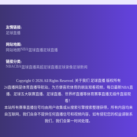
情报
06-15 21:00
即将开始
埃塞超
友情链接:
-
0
0
阿达玛市
NIGD银行
足球直播
情报
网站地图:
NBA
网站地图
篮球直播
足球直播
06-15 21:00
即将开始
格鲁丙
链接分类:
NBA
CBA
篮球直播
英超
足球直播
足球录像
足球新闻
-
0
0
古利亚兰奇胡提
伊维利亚卡舒里
Copyright © 2026.All Rights Reserved. 关于我们
足球直播
版权所有
情报
24直播网是体育直播导航站，为方便喜欢体育的朋友观看视频，每日最新NBA直
播、足球五大联赛直播、足球直播、世界杯直播等体育赛事直播无插件直接观
06-15 21:00
即将开始
马里甲
看！
本站所有赛事直播信号均由用户收集或从搜索引擎搜索整理获得，所有内容均来
-
0
0
斯塔德马利
马穆图凯恩中心
自互联网，我们自身不提供任何直播信号和视频内容，如有侵犯您的权益请联系
我们，我们会第一时间处理。
情报