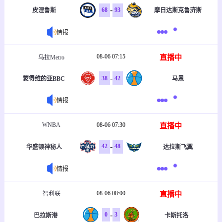
-
68
93
皮涅鲁斯
摩日达斯克鲁济斯
情报
08-06 07:15
直播中
乌拉Metro
-
38
42
蒙得维的亚BBC
马恩
情报
WNBA
08-06 07:30
直播中
-
42
48
华盛顿神秘人
达拉斯飞翼
情报
08-06 08:00
直播中
智利联
-
0
3
巴拉斯港
卡斯托洛