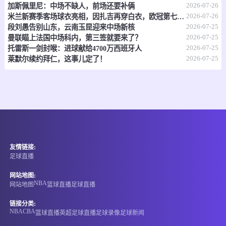
2026-07-26
加斯佩里尼：中场不缺人，前场还要补俩
-
0
0
迪亚布罗斯
弗雷塞罗斯
2026-07-26
米兰新赛季客场球衣亮相，因扎吉再穿白衣，欧冠第七冠二十周年纪念
2026-07-25
段刘愚告别山东，云南玉昆迎来中场新核
情报
2026-07-25
曼联瞄上法国中场科内，第三签就要来了？
2026-07-25
托雷斯一剑封喉：进球献给4700万西班牙人
08-06 11:30
即将开始
2026-07-25
亚大学联
莱默尔续约拜仁，这事儿定了！
-
0
0
延世大学
政治大學
情报
08-06 14:00
即将开始
亚大学联
友情链接:
-
0
0
北京大学
上海交通大学
足球直播
情报
网站地图:
NBA
网站地图
篮球直播
足球直播
08-06 15:00
即将开始
菲MPBL
链接分类:
NBA
CBA
篮球直播
英超
足球直播
足球录像
足球新闻
-
0
0
帕西格市
库拉坎