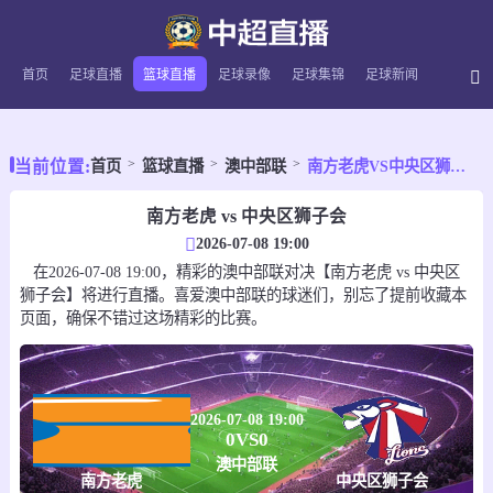
首页
足球直播
篮球直播
足球录像
足球集锦
足球新闻
当前位置:
首页
篮球直播
澳中部联
南方老虎VS中央区狮子会
南方老虎 vs 中央区狮子会
2026-07-08 19:00
在2026-07-08 19:00，精彩的澳中部联对决【南方老虎 vs 中央区
狮子会】将进行直播。喜爱澳中部联的球迷们，别忘了提前收藏本
页面，确保不错过这场精彩的比赛。
2026-07-08 19:00
0
VS
0
澳中部联
南方老虎
中央区狮子会