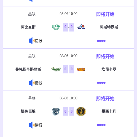
08-06 10:00
即将开始
墨联
-
0
0
阿比查斯
阿斯特罗斯
情报
08-06 10:00
即将开始
墨联
-
0
0
桑托斯圣路易斯
坎昆卡罗
情报
08-06 10:00
即将开始
墨联
-
0
0
银色巨狼
墨西卡利
情报