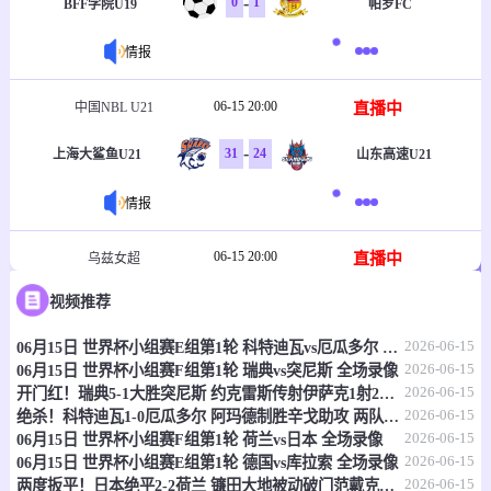
-
0
1
BFF学院U19
帕罗FC
情报
06-15 20:00
直播中
中国NBL U21
-
31
24
上海大鲨鱼U21
山东高速U21
情报
06-15 20:00
直播中
乌兹女超
视频推荐
-
1
2
塔什干火车头女足
克孜勒库姆女足
2026-06-15
06月15日 世界杯小组赛E组第1轮 科特迪瓦vs厄瓜多尔 全场录像
情报
2026-06-15
06月15日 世界杯小组赛F组第1轮 瑞典vs突尼斯 全场录像
2026-06-15
开门红！瑞典5-1大胜突尼斯 约克雷斯传射伊萨克1射2传阿亚里双响
06-15 20:30
直播中
乌兹职联
2026-06-15
绝杀！科特迪瓦1-0厄瓜多尔 阿玛德制胜辛戈助攻 两队4中门框
2026-06-15
06月15日 世界杯小组赛F组第1轮 荷兰vs日本 全场录像
-
0
0
费尔干纳FA
哈沃尔罕
2026-06-15
06月15日 世界杯小组赛E组第1轮 德国vs库拉索 全场录像
2026-06-15
两度扳平！日本绝平2-2荷兰 镰田大地被动破门范戴克世界杯首球