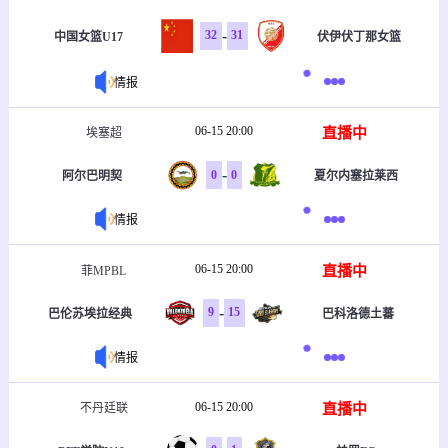
-
32
31
中国女篮U17
伏伊伏丁那女篮
情报
06-15 20:00
直播中
埃塞超
-
0
0
阿尔巴明契
夏尔内塞拉莱西
情报
06-15 20:00
直播中
菲MPBL
-
9
15
巴伦苏埃拉经典
巴科洛德土蕃
情报
06-15 20:00
直播中
不丹廷联