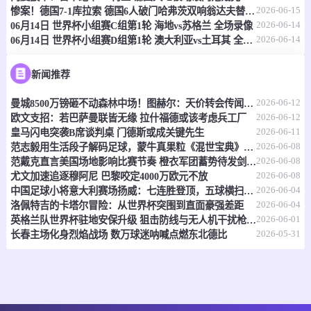
情报
2026-06-15
惨案！德国7-1库拉索 德国6人破门哈弗茨双响翁达夫替补1射2传
2026-06-14
06月14日 世界杯小组赛C组第1轮 海地vs苏格兰 全场录像
2026-06-14
06月14日 世界杯小组赛D组第1轮 澳大利亚vs土耳其 全场录像
06-15 21:00
即将开始
坦桑超
-
0
0
福斯特FC
科斯塔尔
新闻推荐
2026-06-12
曼城8500万镑砸不动森林中场！图赫尔：天价转会传闻反倒成了安德森的兴奋剂
情报
2026-06-12
欧文支招：若巴萨曼联皆无缘 拉什福德或该考虑兵工厂
2026-06-11
皇马闪电突袭B席谈判桌 门德斯或成关键先生
06-15 21:00
即将开始
坦桑超
2026-06-08
范志毅用生活段子解码足球，蒙牛真果粒《混世宝典》玩出新花样
2026-06-08
范戴克直言美国场地影响比赛节奏 橙衣军团蓄势待发剑指世界杯
-
0
0
福斯特FC
科斯塔尔
2026-06-08
尤文加速追逐穆阿尼 巴黎咬定4000万欧元不放
2026-06-04
中国足球小将意大利赛场扬威：七连胜登顶，五球横扫北欧豪门！
情报
2026-06-04
洛佩特吉的卡塔尔冒险：从世界杯突围到直面豪强差距
2026-06-01
英格兰队世界杯驻地安保升级 狙击防线与无人机干扰枪严阵以待
2026-05-31
长春主场化身烈焰战场 数万球迷呐喊点燃东北德比
06-15 21:00
即将开始
坦桑超
-
0
0
纳姆古戈俱乐部
福恩特
情报