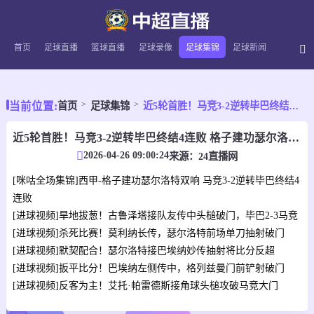
首页
足球直播
篮球直播
足球录像
足球集锦
足球新闻
当前位置:
首页
足球集锦
近5轮首胜！马竞3-2逆转毕巴终结4连败 格子建功瑟尔洛特双响
近5轮首胜！马竞3-2逆转毕巴终结4连败 格子建功瑟尔洛特双响
2026-04-26 09:00:24
来源：
24直播网
[咪咕全场集锦]西甲-格子建功瑟尔洛特双响 马竞3-2逆转毕巴终结4
连败
[进球视频]旱地拔葱！古鲁泽塔接队友传中头槌破门，毕巴2-3马竞
[进球视频]杀死比赛！莫利纳长传，瑟尔洛特前场单刀抽射破门
[进球视频]默契配合！瑟尔洛特接巴埃纳妙传抽射将比分反超
[进球视频]扳平比分！巴埃纳左侧传中，格列兹曼门前铲射破门
[进球视频]反客为主！艾托·帕雷德斯接角球头槌攻破马竞大门