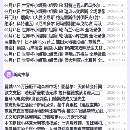
2026-06-15
06月15日 世界杯小组赛E组第1轮 科特迪瓦vs厄瓜多尔 全场录像
情报
2026-06-15
06月15日 世界杯小组赛F组第1轮 瑞典vs突尼斯 全场录像
2026-06-15
开门红！瑞典5-1大胜突尼斯 约克雷斯传射伊萨克1射2传阿亚里双响
06-15 20:30
直播中
乌兹职联
2026-06-15
绝杀！科特迪瓦1-0厄瓜多尔 阿玛德制胜辛戈助攻 两队4中门框
2026-06-15
06月15日 世界杯小组赛F组第1轮 荷兰vs日本 全场录像
-
0
0
费尔干纳FA
哈沃尔罕
2026-06-15
06月15日 世界杯小组赛E组第1轮 德国vs库拉索 全场录像
2026-06-15
两度扳平！日本绝平2-2荷兰 镰田大地被动破门范戴克世界杯首球
情报
2026-06-15
惨案！德国7-1库拉索 德国6人破门哈弗茨双响翁达夫替补1射2传
2026-06-14
06月14日 世界杯小组赛C组第1轮 海地vs苏格兰 全场录像
2026-06-14
06月14日 世界杯小组赛D组第1轮 澳大利亚vs土耳其 全场录像
06-15 21:00
即将开始
坦桑超
-
0
0
福斯特FC
科斯塔尔
新闻推荐
2026-06-12
曼城8500万镑砸不动森林中场！图赫尔：天价转会传闻反倒成了安德森的兴奋剂
情报
2026-06-12
欧文支招：若巴萨曼联皆无缘 拉什福德或该考虑兵工厂
2026-06-11
皇马闪电突袭B席谈判桌 门德斯或成关键先生
06-15 21:00
即将开始
坦桑超
2026-06-08
范志毅用生活段子解码足球，蒙牛真果粒《混世宝典》玩出新花样
2026-06-08
范戴克直言美国场地影响比赛节奏 橙衣军团蓄势待发剑指世界杯
-
0
0
福斯特FC
科斯塔尔
2026-06-08
尤文加速追逐穆阿尼 巴黎咬定4000万欧元不放
2026-06-04
中国足球小将意大利赛场扬威：七连胜登顶，五球横扫北欧豪门！
情报
2026-06-04
洛佩特吉的卡塔尔冒险：从世界杯突围到直面豪强差距