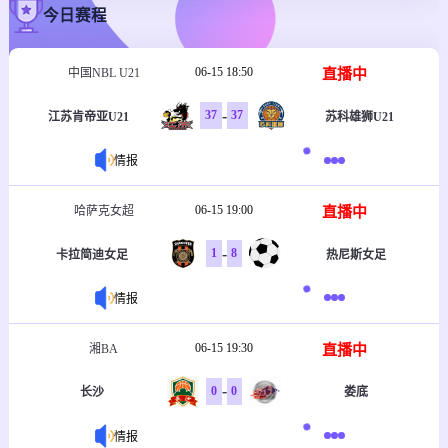
今日赛程
06-15 18:50
直播中
中国NBL U21
-
37
37
江苏肯帝亚U21
苏科雄狮U21
情报
06-15 19:00
直播中
哈萨克女超
-
1
8
卡拉简迪女足
热尼斯女足
情报
06-15 19:30
直播中
湘BA
-
0
0
长沙
娄底
情报