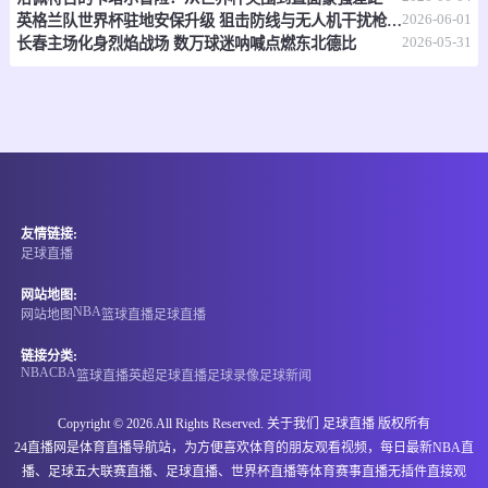
2026-06-01
英格兰队世界杯驻地安保升级 狙击防线与无人机干扰枪严阵以待
2026-05-31
长春主场化身烈焰战场 数万球迷呐喊点燃东北德比
06-15 21:00
即将开始
坦桑超
-
0
0
纳姆古戈俱乐部
福恩特
情报
06-15 21:00
即将开始
埃塞超
友情链接:
-
0
0
阿达玛市
NIGD银行
足球直播
情报
网站地图:
NBA
网站地图
篮球直播
足球直播
06-15 21:00
即将开始
格鲁丙
链接分类:
NBA
CBA
篮球直播
英超
足球直播
足球录像
足球新闻
-
0
0
古利亚兰奇胡提
伊维利亚卡舒里
Copyright © 2026.All Rights Reserved. 关于我们
足球直播
版权所有
情报
24直播网是体育直播导航站，为方便喜欢体育的朋友观看视频，每日最新NBA直
播、足球五大联赛直播、足球直播、世界杯直播等体育赛事直播无插件直接观