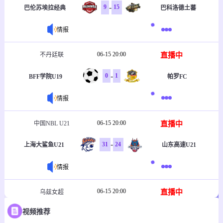
-
9
15
巴伦苏埃拉经典
巴科洛德土蕃
情报
06-15 20:00
直播中
不丹廷联
-
0
1
BFF学院U19
帕罗FC
情报
06-15 20:00
直播中
中国NBL U21
-
31
24
上海大鲨鱼U21
山东高速U21
情报
06-15 20:00
直播中
乌兹女超
视频推荐
-
1
2
塔什干火车头女足
克孜勒库姆女足