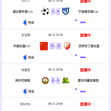
06-15 19:30
直播中
中U21
-
2
0
湖北青年星U21
宁波俱乐部U21
情报
06-15 19:30
直播中
友谊赛
-
32
31
中国女篮U17
伏伊伏丁那女篮
情报
06-15 20:00
直播中
埃塞超
-
0
0
阿尔巴明契
夏尔内塞拉莱西
情报
06-15 20:00
直播中
菲MPBL